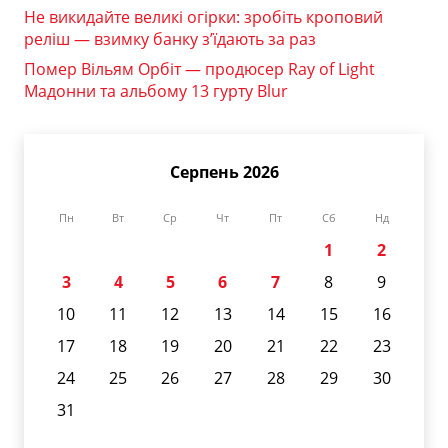
Не викидайте великі огірки: зробіть кроповий
реліш — взимку банку з’їдають за раз
Помер Вільям Орбіт — продюсер Ray of Light
Мадонни та альбому 13 гурту Blur
Серпень 2026
Пн
Вт
Ср
Чт
Пт
Сб
Нд
1
2
3
4
5
6
7
8
9
10
11
12
13
14
15
16
17
18
19
20
21
22
23
24
25
26
27
28
29
30
31