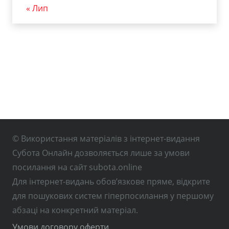
« Лип
© Використання матеріалів з інтернет-видання
Субота Онлайн дозволяється лише за умови
посилання на сайт subota.online
Для інтернет-видань обов’язкове пряме, відкрите
для пошукових систем гіперпосилання у першому
абзаці на конкретний матеріал.
Умови договору оферти