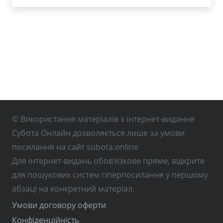
© Використання матеріалів з інтернет-видання
Субота Онлайн дозволяється лише за умови
посилання на сайт subota.online
Для інтернет-видань обов’язкове пряме, відкрите
для пошукових систем гіперпосилання у першому
абзаці на конкретний матеріал.
Умови договору оферти
Конфіденційність