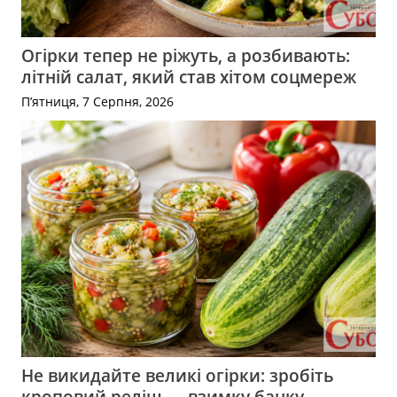
Огірки тепер не ріжуть, а розбивають:
літній салат, який став хітом соцмереж
П’ятниця, 7 Серпня, 2026
Не викидайте великі огірки: зробіть
кроповий реліш — взимку банку