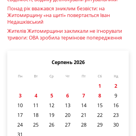
Понад рік вважався зниклим безвісти: на
Житомирщину «на щиті» повертається Іван
Недашківський
Жителів Житомирщини закликали не ігнорувати
тривоги: ОВА зробила термінове попередження
Серпень 2026
Пн
Вт
Ср
Чт
Пт
Сб
Нд
1
2
3
4
5
6
7
8
9
10
11
12
13
14
15
16
17
18
19
20
21
22
23
24
25
26
27
28
29
30
31