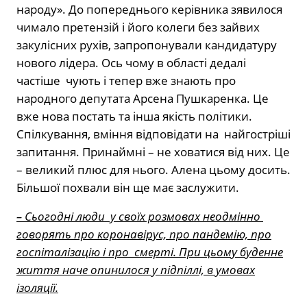
народу». До попереднього керівника зявилося
чимало претензій і його колеги без зайвих
закулісних рухів, запропонували кандидатуру
нового лідера. Ось чому в області дедалі
частіше чують і тепер вже знають про
народного депутата Арсена Пушкаренка. Це
вже нова постать та інша якість політики.
Спілкування, вміння відповідати на найгостріші
запитання. Принаймні – не ховатися від них. Це
– великий плюс для нього. Алена цьому досить.
Більшої похвали він ще має заслужити.
– Сьогодні люди у своїх розмовах неодмінно
говорять про коронавірус, про пандемію, про
госпіталізацію і про смерті. При цьому буденне
життя наче опинилося у підпіллі, в умовах
ізоляції.