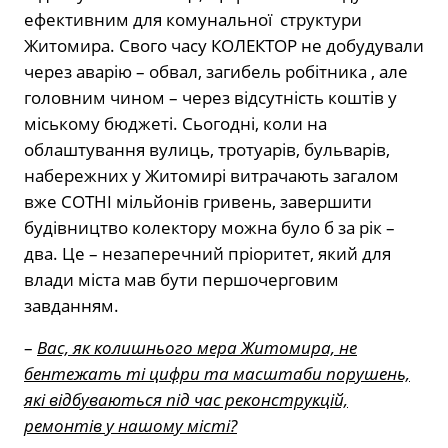
ефективним для комунальної структури
Житомира. Свого часу КОЛЕКТОР не добудували
через аварію – обвал, загибель робітника , але
головним чином – через відсутність коштів у
міському бюджеті. Сьогодні, коли на
облаштування вулиць, тротуарів, бульварів,
набережних у Житомирі витрачають загалом
вже СОТНІ мільйонів гривень, завершити
будівництво колектору можна було б за рік –
два. Це – незаперечний пріоритет, який для
влади міста мав бути першочерговим
завданням.
–
Вас, як колишнього мера Житомира, не
бентежать ті цифри та масштаби порушень,
які відбуваються під час реконструкцій,
ремонтів у нашому місті?