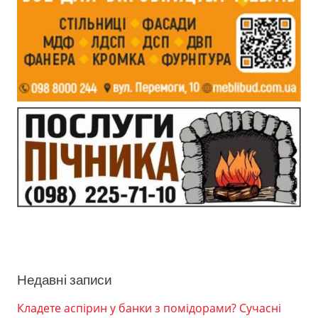
Недавні записи
Кладете аспірин у банки з помідорами? Сучасні