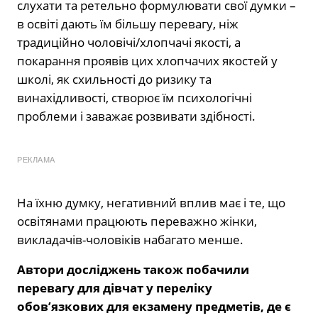
слухати та ретельно формулювати свої думки –
в освіті дають їм більшу перевагу, ніж
традиційно чоловічі/хлопчачі якості, а
покарання проявів цих хлопчачих якостей у
школі, як схильності до ризику та
винахідливості, створює їм психологічні
проблеми і заважає розвивати здібності.
РЕКЛАМА
На їхню думку, негативний вплив має і те, що
освітянами працюють переважно жінки,
викладачів-чоловіків набагато менше.
Автори досліджень також побачили
перевагу для дівчат у переліку
обов’язкових для екзамену предметів, де є