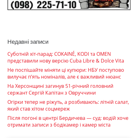
Недавні записи
Суботній хіт-парад: COKAINÉ, KODI та OMEN
представили нову версію Cuba Libre & Dolce Vita
Не поспішайте міняти ці купюри: НБУ поступово
вилучає п’ять номіналів, але є важливий нюанс
На Херсонщині загинув 51-річний головний
сержант Сергій Капітан з Овруччини
Огірки тепер не ріжуть, а розбивають: літній салат,
який став хітом соцмереж
Після погоні в центрі Бердичева — суд: водій хоче
отримати записи з бодікамер і камер міста