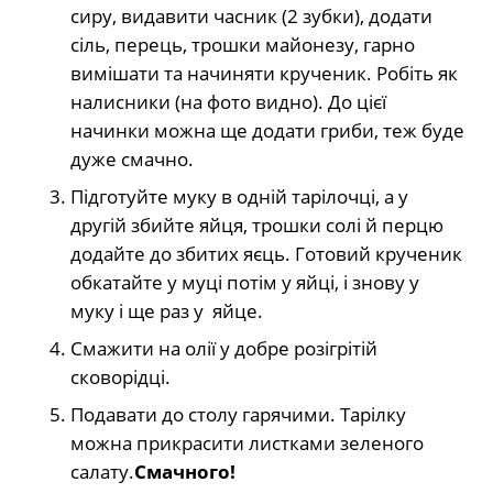
сиру, видавити часник (2 зубки), додати
сіль, перець, трошки майонезу, гарно
вимішати та начиняти крученик. Робіть як
налисники (на фото видно). До цієї
начинки можна ще додати гриби, теж буде
дуже смачно.
Підготуйте муку в одній тарілочці, а у
другій збийте яйця, трошки солі й перцю
додайте до збитих яєць. Готовий крученик
обкатайте у муці потім у яйці, і знову у
муку і ще раз у
яйце
.
Смажити на олії у добре розігрітій
сковорідці.
Подавати до столу гарячими. Тарілку
можна прикрасити листками зеленого
салату.
Смачного!