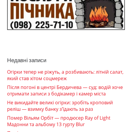
Недавні записи
Огірки тепер не ріжуть, а розбивають: літній салат,
який став хітом соцмереж
Після погоні в центрі Бердичева — суд: водій хоче
отримати записи з бодікамер і камер міста
Не викидайте великі огірки: зробіть кроповий
реліш — взимку банку з’їдають за раз
Помер Вільям Орбіт — продюсер Ray of Light
Мадонни та альбому 13 гурту Blur