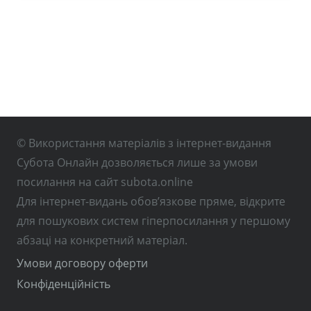
© Використання матеріалів з інтернет-видання
Субота Онлайн дозволяється лише за умови
посилання на сайт subota.online
Для інтернет-видань обов’язкове пряме, відкрите
для пошукових систем гіперпосилання у першому
абзаці на конкретний матеріал.
Умови договору оферти
Конфіденційність