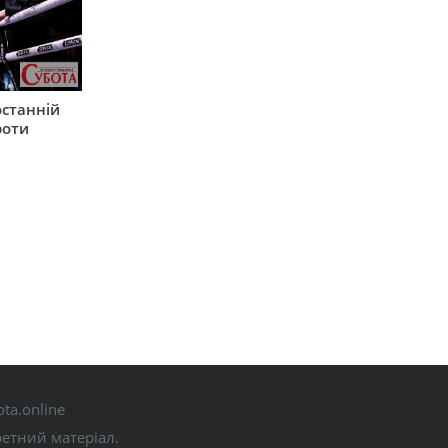
останній
роти
ta.online
ретний матеріал.