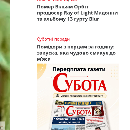
Помер Вільям Орбіт —
продюсер Ray of Light Мадонни
та альбому 13 гурту Blur
Суботні поради
Помідори з перцем за годину:
закуска, яка чудово смакує до
м’яса