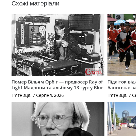
Схожі матеріали
Помер Вільям Орбіт — продюсер Ray of
Підліток від
Light Мадонни та альбому 13 гурту Blur
Бангкока: з
П’ятниця, 7 Серпня, 2026
П’ятниця, 7 С