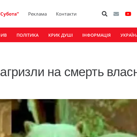
“Субота”
Реклама
Контакти
ЗИВ
ПОЛІТИКА
КРИК ДУШІ
ІНФОРМАЦІЯ
УКРАЇН
агризли на смерть власн