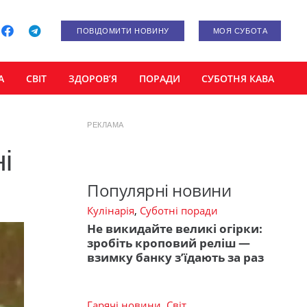
ПОВІДОМИТИ НОВИНУ
МОЯ СУБОТА
А
СВІТ
ЗДОРОВ’Я
ПОРАДИ
СУБОТНЯ КАВА
РЕКЛАМА
і
Популярні новини
Кулінарія
,
Суботні поради
Не викидайте великі огірки:
зробіть кроповий реліш —
взимку банку з’їдають за раз
Гарячі новини
,
Світ