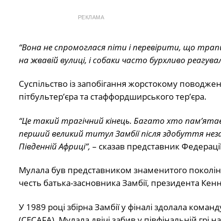
РЕКЛАМА
“Вона не спромоглася піти і перевірити, що трапи
на жвавій вулиці, і собаки часто бурхливо реагува
Суспільство із запобігання жорстокому поводжен
пітбультер’єра та стаффордширського тер’єра.
“Це такий трагічний кінець. Багато хто пам’ятає 
перший великий титул Замбії після здобуття незал
Південній Африці”,
– сказав представник Федерації
Мулала був представником знаменитого покоління
честь батька-засновника Замбії, президента Кен
У 1989 році збірна Замбії у фіналі здолала кома
(CECAFA). Мулала двічі забив у півфінальній грі