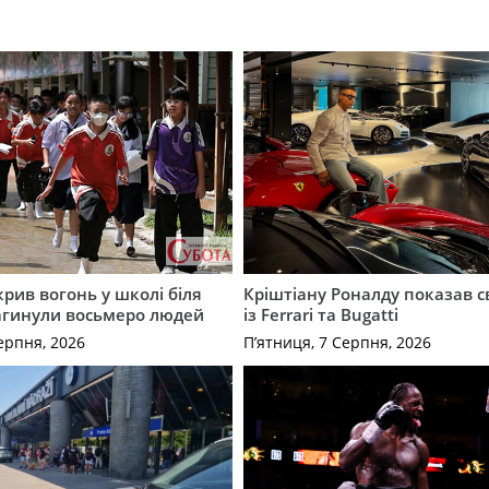
крив вогонь у школі біля
Кріштіану Роналду показав с
агинули восьмеро людей
із Ferrari та Bugatti
ерпня, 2026
П’ятниця, 7 Серпня, 2026