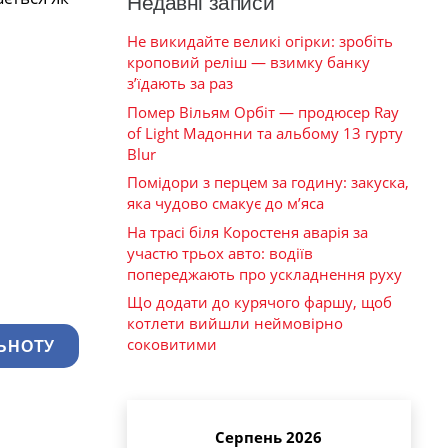
Недавні записи
Не викидайте великі огірки: зробіть
кроповий реліш — взимку банку
з’їдають за раз
Помер Вільям Орбіт — продюсер Ray
of Light Мадонни та альбому 13 гурту
Blur
Помідори з перцем за годину: закуска,
яка чудово смакує до м’яса
На трасі біля Коростеня аварія за
участю трьох авто: водіїв
попереджають про ускладнення руху
Що додати до курячого фаршу, щоб
котлети вийшли неймовірно
соковитими
ЬНОТУ
Серпень 2026