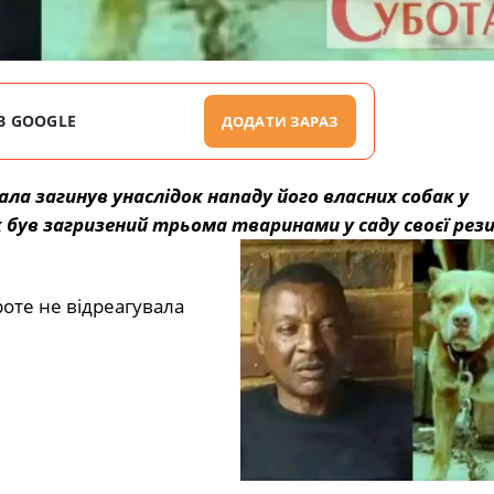
В GOOGLE
ДОДАТИ ЗАРАЗ
ла загинув унаслідок нападу його власних собак у
к був загризений трьома тваринами у саду своєї рези
роте не відреагувала