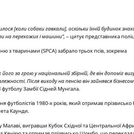
лося [коли собаки гавкали], оскільки їхній будинок зна
ли на перехожих і машини”,
– цитує представника поліці
ню з тваринами (SPCA) забрало трьох псів, зокрема
його за грою у національній збірній, де він допоміг ви
ежності. Після виходу на пенсію він зайнявся бізнесом
 футболу Замбії Сідней Мунгала.
 футболістів 1980-х років, який отримав прізвисько 
нета Каунди.
нду Малаві, вигравши Кубок Східної та Центральної Афр
 над Кенією та отримав прізвисько Шомбо, що переклада