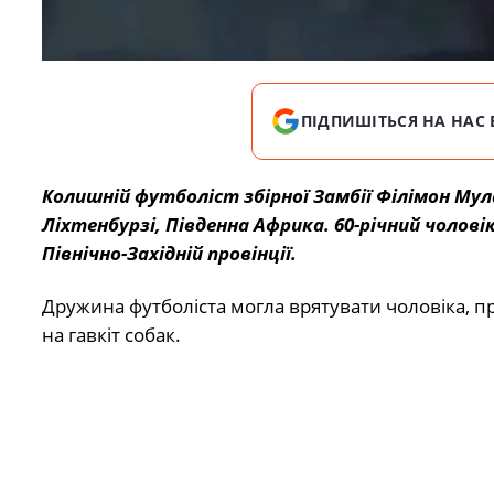
ПІДПИШІТЬСЯ НА НАС 
Колишній футболіст збірної Замбії Філімон Мула
Ліхтенбурзі, Південна Африка. 60-річний чолові
Північно-Західній провінції.
Дружина футболіста могла врятувати чоловіка, п
на гавкіт собак.