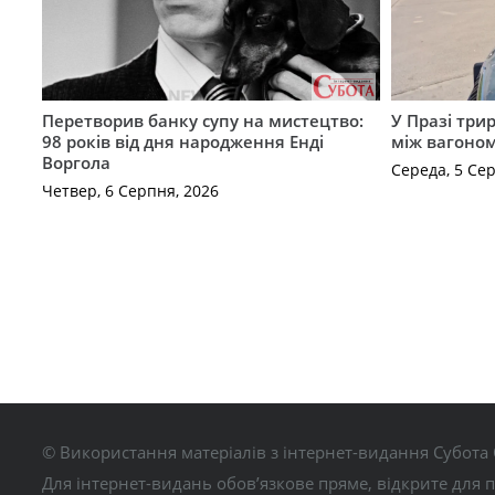
Перетворив банку супу на мистецтво:
У Празі три
98 років від дня народження Енді
між вагоно
Воргола
Середа, 5 Се
Четвер, 6 Серпня, 2026
© Використання матеріалів з інтернет-видання Субота 
Для інтернет-видань обов’язкове пряме, відкрите для 