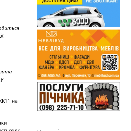
ходиться
ї.
грати
 у
KK11 на
ики
ється як