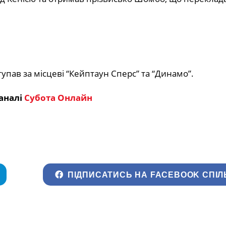
упав за місцеві “Кейптаун Сперс” та “Динамо”.
аналі
Субота Онлайн
ПІДПИСАТИСЬ НА FACEBOOK СПІЛ