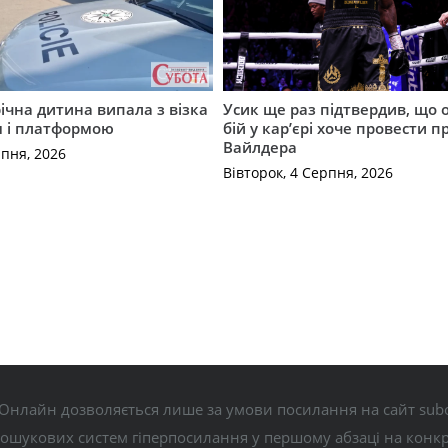
річна дитина випала з візка
Усик ще раз підтвердив, що 
м і платформою
бій у кар’єрі хоче провести п
Вайлдера
рпня, 2026
Вівторок, 4 Серпня, 2026
Онлайн дозволяється лише за умови посилання на сайт subo
пошукових систем гіперпосилання у першому абзаці на конк