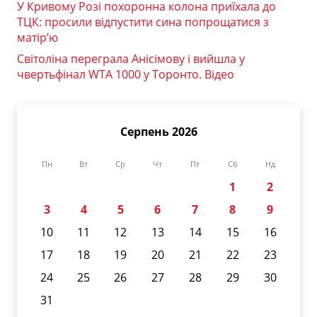
У Кривому Розі похоронна колона приїхала до
ТЦК: просили відпустити сина попрощатися з
матір’ю
Світоліна переграла Анісімову і вийшла у
чвертьфінал WTA 1000 у Торонто. Відео
Серпень 2026
Пн
Вт
Ср
Чт
Пт
Сб
Нд
1
2
3
4
5
6
7
8
9
10
11
12
13
14
15
16
17
18
19
20
21
22
23
24
25
26
27
28
29
30
31