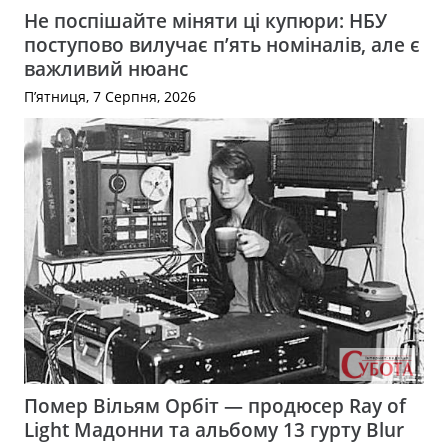
Не поспішайте міняти ці купюри: НБУ
поступово вилучає п’ять номіналів, але є
важливий нюанс
П’ятниця, 7 Серпня, 2026
Помер Вільям Орбіт — продюсер Ray of
Light Мадонни та альбому 13 гурту Blur