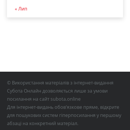
« Лип
© Використання матеріалів з інтернет-видання
Субота Онлайн дозволяється лише за умови
посилання на сайт subota.online
Для інтернет-видань обов’язкове пряме, відкрите
для пошукових систем гіперпосилання у першому
абзаці на конкретний матеріал.