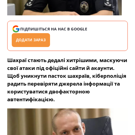
ПІДПИШІТЬСЯ НА НАС В GOOGLE
ДОДАТИ ЗАРАЗ
Шахраї стають дедалі хитрішими, маскуючи
свої атаки під офіційні сайти й акаунти.
Щоб уникнути пасток шахраїв, кіберполіція
радить перевіряти джерела інформації та
користуватися двофакторною
автентифікацією.