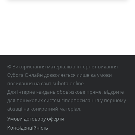
© Використання матеріалів з інтернет-видання
Субота Онлайн дозволяється лише за умови
посилання на сайт subota.online
Для інтернет-видань обов’язкове пряме, відкрите
для пошукових систем гіперпосилання у першому
абзаці на конкретний матеріал.
Умови договору оферти
Конфіденційність