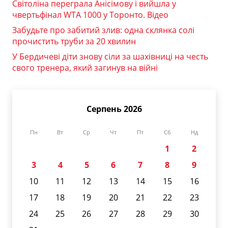
Світоліна переграла Анісімову і вийшла у
чвертьфінал WTA 1000 у Торонто. Відео
Забудьте про забитий злив: одна склянка солі
прочистить труби за 20 хвилин
У Бердичеві діти знову сіли за шахівниці на честь
свого тренера, який загинув на війні
Серпень 2026
Пн
Вт
Ср
Чт
Пт
Сб
Нд
1
2
3
4
5
6
7
8
9
10
11
12
13
14
15
16
17
18
19
20
21
22
23
24
25
26
27
28
29
30