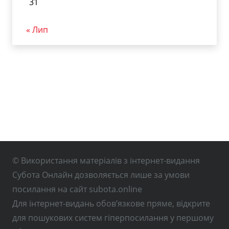
31
« Лип
© Використання матеріалів з інтернет-видання
Субота Онлайн дозволяється лише за умови
посилання на сайт subota.online
Для інтернет-видань обов’язкове пряме, відкрите
для пошукових систем гіперпосилання у першому