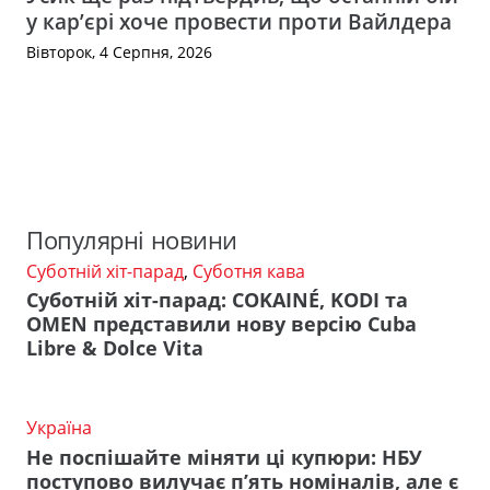
у кар’єрі хоче провести проти Вайлдера
Вівторок, 4 Серпня, 2026
Популярні новини
Суботній хіт-парад
,
Суботня кава
Суботній хіт-парад: COKAINÉ, KODI та
OMEN представили нову версію Cuba
Libre & Dolce Vita
Україна
Не поспішайте міняти ці купюри: НБУ
поступово вилучає п’ять номіналів, але є