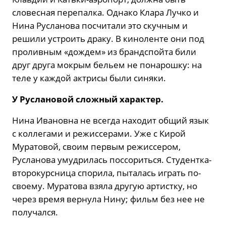
словесная перепалка. Однако Клара Лучко и
Нина Русланова посчитали это скучным и
решили устроить драку. В киноленте они под
проливным «дождем» из брандспойта били
друг друга мокрым бельем не понарошку: на
теле у каждой актрисы были синяки.
У Руслановой сложный характер.
Нина Ивановна не всегда находит общий язык
с коллегами и режиссерами. Уже с Кирой
Муратовой, своим первым режиссером,
Русланова умудрилась поссориться. Студентка-
второкурсница спорила, пыталась играть по-
своему. Муратова взяла другую артистку, но
через время вернула Нину; фильм без нее не
получался.