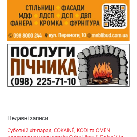
Недавні записи
Суботній хіт-парад: COKAINÉ, KODI та OMEN