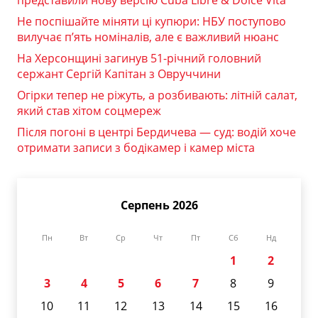
представили нову версію Cuba Libre & Dolce Vita
Не поспішайте міняти ці купюри: НБУ поступово
вилучає п’ять номіналів, але є важливий нюанс
На Херсонщині загинув 51-річний головний
сержант Сергій Капітан з Овруччини
Огірки тепер не ріжуть, а розбивають: літній салат,
який став хітом соцмереж
Після погоні в центрі Бердичева — суд: водій хоче
отримати записи з бодікамер і камер міста
Серпень 2026
Пн
Вт
Ср
Чт
Пт
Сб
Нд
1
2
3
4
5
6
7
8
9
10
11
12
13
14
15
16