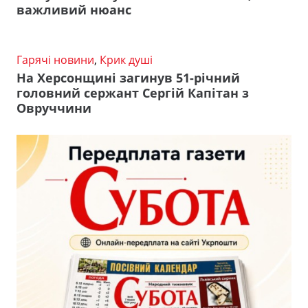
важливий нюанс
Гарячі новини
,
Крик душі
На Херсонщині загинув 51-річний
головний сержант Сергій Капітан з
Овруччини