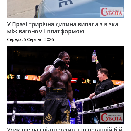
У Празі трирічна дитина випала з візка
між вагоном і платформою
Середа, 5 Серпня, 2026
Усик ще раз підтвердив, що останній бій