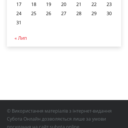
17
18
19
20
21
22
23
24
25
26
27
28
29
30
31
« Лип
© Використання матеріалів з інтернет-видання
Субота Онлайн дозволяється лише за умови
посилання на сайт subota.online