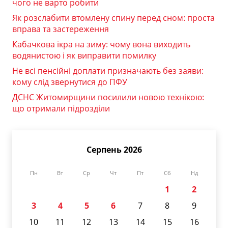
чого не варто робити
Як розслабити втомлену спину перед сном: проста
вправа та застереження
Кабачкова ікра на зиму: чому вона виходить
водянистою і як виправити помилку
Не всі пенсійні доплати призначають без заяви:
кому слід звернутися до ПФУ
ДСНС Житомирщини посилили новою технікою:
що отримали підрозділи
Серпень 2026
Пн
Вт
Ср
Чт
Пт
Сб
Нд
1
2
3
4
5
6
7
8
9
10
11
12
13
14
15
16