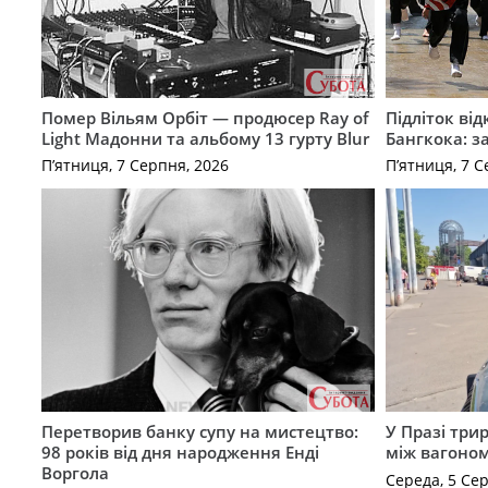
Помер Вільям Орбіт — продюсер Ray of
Підліток від
Light Мадонни та альбому 13 гурту Blur
Бангкока: з
П’ятниця, 7 Серпня, 2026
П’ятниця, 7 С
Перетворив банку супу на мистецтво:
У Празі три
98 років від дня народження Енді
між вагоно
Воргола
Середа, 5 Се