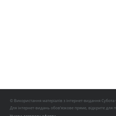
© Використання матеріалів з інтернет-видання Субота 
Для інтернет-видань обов’язкове пряме, відкрите для 
Умови договору оферти