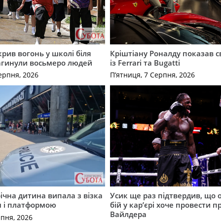
крив вогонь у школі біля
Кріштіану Роналду показав с
агинули восьмеро людей
із Ferrari та Bugatti
ерпня, 2026
П’ятниця, 7 Серпня, 2026
річна дитина випала з візка
Усик ще раз підтвердив, що 
м і платформою
бій у кар’єрі хоче провести п
Вайлдера
рпня, 2026