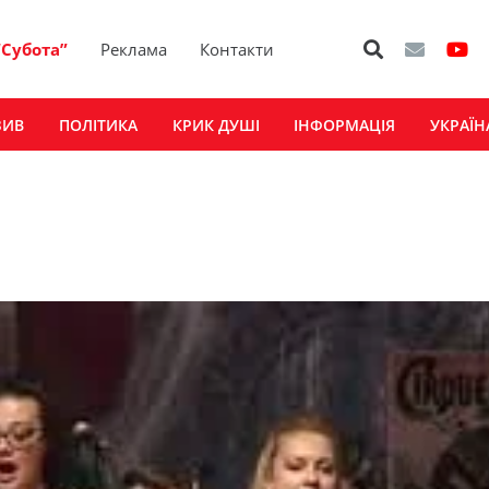
“Субота”
Реклама
Контакти
ЗИВ
ПОЛІТИКА
КРИК ДУШІ
ІНФОРМАЦІЯ
УКРАЇН