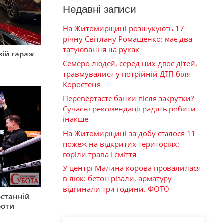
Недавні записи
На Житомирщині розшукують 17-
річну Світлану Ромащенко: має два
татуювання на руках
вій гараж
Семеро людей, серед них двоє дітей,
травмувалися у потрійній ДТП біля
Коростеня
Перевертаєте банки після закрутки?
Сучасні рекомендації радять робити
інакше
На Житомирщині за добу сталося 11
пожеж на відкритих територіях:
горіли трава і сміття
У центрі Малина корова провалилася
в люк: бетон різали, арматуру
відгинали три години. ФОТО
останній
роти