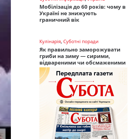
Мобілізація до 60 років: чому в
Україні не знижують
граничний вік
Кулінарія
,
Суботні поради
Як правильно заморожувати
гриби на зиму — сирими,
відвареними чи обсмаженими