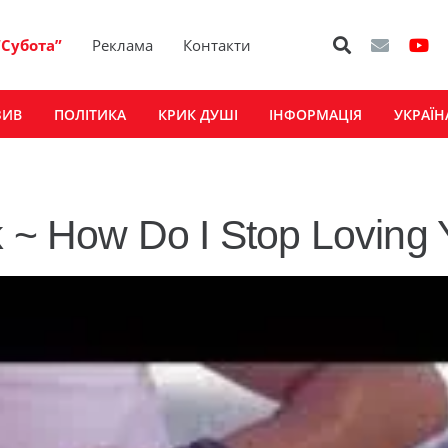
“Субота”
Реклама
Контакти
ЗИВ
ПОЛІТИКА
КРИК ДУШІ
ІНФОРМАЦІЯ
УКРАЇН
 ~ How Do I Stop Loving 