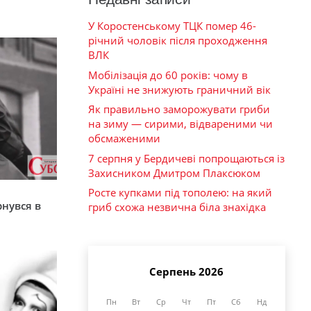
У Коростенському ТЦК помер 46-
річний чоловік після проходження
ВЛК
Мобілізація до 60 років: чому в
Україні не знижують граничний вік
Як правильно заморожувати гриби
на зиму — сирими, відвареними чи
обсмаженими
7 серпня у Бердичеві попрощаються із
Захисником Дмитром Плаксюком
я
Росте купками під тополею: на який
рнувся в
гриб схожа незвична біла знахідка
Серпень 2026
Пн
Вт
Ср
Чт
Пт
Сб
Нд