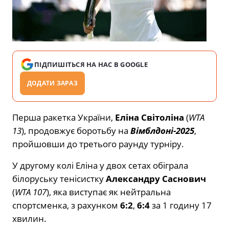
ПІДПИШІТЬСЯ НА НАС В GOOGLE
ДОДАТИ ЗАРАЗ
Перша ракетка України,
Еліна Світоліна
(
WTA
13
), продовжує боротьбу на
Вімблдоні-2025
,
пройшовши до третього раунду турніру.
У другому колі Еліна у двох сетах обіграла
білоруську тенісистку
Александру Саснович
(
WTA 107
), яка виступає як нейтральна
спортсменка, з рахунком
6:2
,
6:4
за 1 годину 17
хвилин.