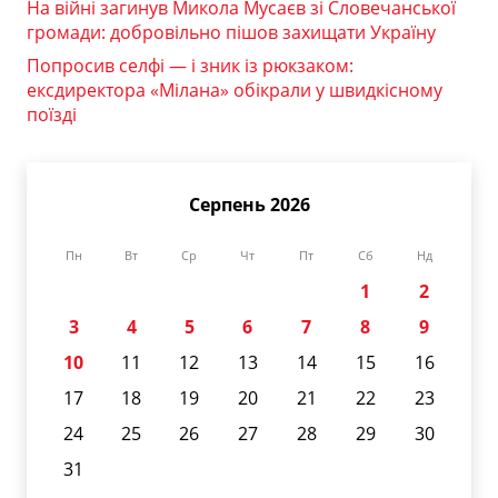
На війні загинув Микола Мусаєв зі Словечанської
громади: добровільно пішов захищати Україну
Попросив селфі — і зник із рюкзаком:
ексдиректора «Мілана» обікрали у швидкісному
поїзді
Серпень 2026
Пн
Вт
Ср
Чт
Пт
Сб
Нд
1
2
3
4
5
6
7
8
9
10
11
12
13
14
15
16
17
18
19
20
21
22
23
24
25
26
27
28
29
30
31