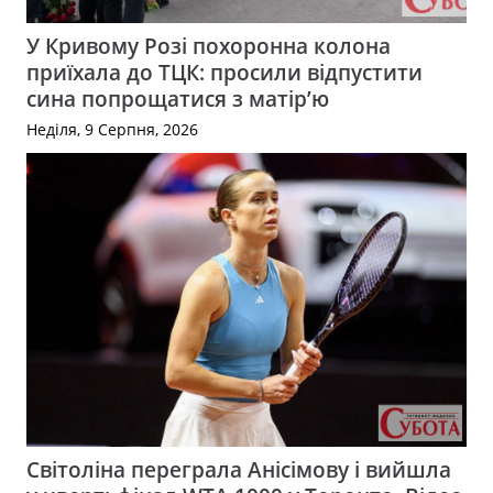
У Кривому Розі похоронна колона
приїхала до ТЦК: просили відпустити
сина попрощатися з матір’ю
Неділя, 9 Серпня, 2026
Світоліна переграла Анісімову і вийшла