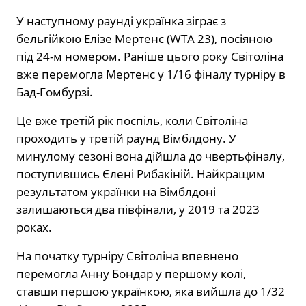
У наступному раунді українка зіграє з
бельгійкою Елізе Мертенс (WTA 23), посіяною
під 24-м номером. Раніше цього року Світоліна
вже перемогла Мертенс у 1/16 фіналу турніру в
Бад-Гомбурзі.
Це вже третій рік поспіль, коли Світоліна
проходить у третій раунд Вімблдону. У
минулому сезоні вона дійшла до чвертьфіналу,
поступившись Єлені Рибакіній. Найкращим
результатом українки на Вімблдоні
залишаються два півфінали, у 2019 та 2023
роках.
На початку турніру Світоліна впевнено
перемогла Анну Бондар у першому колі,
ставши першою українкою, яка вийшла до 1/32