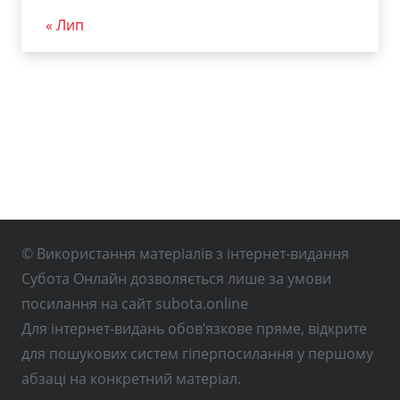
« Лип
© Використання матеріалів з інтернет-видання
Субота Онлайн дозволяється лише за умови
посилання на сайт subota.online
Для інтернет-видань обов’язкове пряме, відкрите
для пошукових систем гіперпосилання у першому
абзаці на конкретний матеріал.