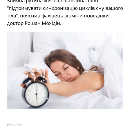
Звична рутина життєво важлива, щоб
“підтримувати синхронізацію циклів сну вашого
тіла”, пояснив фахівець зі зміни поведінки
доктор Рошан Мохідін.
РЕКЛАМА