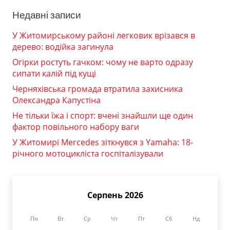
Недавні записи
У Житомирському районі легковик врізався в
дерево: водійка загинула
Огірки ростуть гачком: чому не варто одразу
сипати калій під кущі
Черняхівська громада втратила захисника
Олександра Капустіна
Не тільки їжа і спорт: вчені знайшли ще один
фактор повільного набору ваги
У Житомирі Mercedes зіткнувся з Yamaha: 18-
річного мотоцикліста госпіталізували
Серпень 2026
Пн
Вт
Ср
Чт
Пт
Сб
Нд