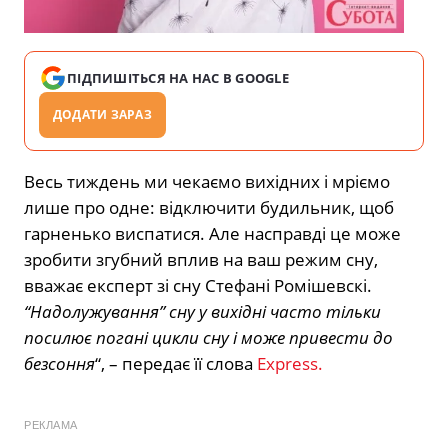
ПІДПИШІТЬСЯ НА НАС В GOOGLE
ДОДАТИ ЗАРАЗ
Весь тиждень ми чекаємо вихідних і мріємо
лише про одне: відключити будильник, щоб
гарненько виспатися. Але насправді це може
зробити згубний вплив на ваш режим сну,
вважає експерт зі сну Стефані Ромішевскі.
“Надолужування” сну у вихідні часто тільки
посилює погані цикли сну і може привести до
безсоння
“, – передає її слова
Express.
РЕКЛАМА