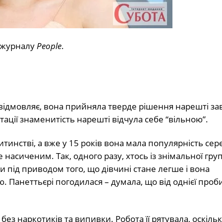
ю журналу
People
.
ка відмовляє, вона прийняла тверде рішення нарешті зав
ації знаменитість нарешті відчула себе “вільною”.
тинстві, а вже у 15 років вона мала популярність сер
 насиченим. Так, одного разу, хтось із знімальної гру
 під приводом того, що дівчині стане легше і вона
. Панеттьєрі погодилася – думала, що від однієї проби
без наркотиків та випивки. Робота її рятувала, оскіль