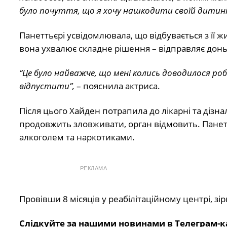
було почуття, що я хочу нашкодити своїй дитині, 
Панеттьєрі усвідомлювала, що відбувається з її жи
вона ухвалює складне рішення – відправляє доньк
“Це було найважче, що мені колись доводилося роби
відпустити”,
– пояснила актриса.
Після цього Хайден потрапила до лікарні та дізн
продовжить зловживати, орган відмовить. Панетть
алкоголем та наркотиками.
РЕКЛАМА
Провівши 8 місяців у реабілітаційному центрі, зі
Слідкуйте за нашими новинами в Телеграм-к