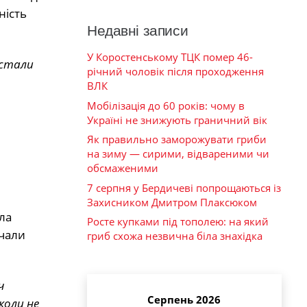
ність
Недавні записи
У Коростенському ТЦК помер 46-
 стали
річний чоловік після проходження
ВЛК
Мобілізація до 60 років: чому в
Україні не знижують граничний вік
Як правильно заморожувати гриби
на зиму — сирими, відвареними чи
обсмаженими
7 серпня у Бердичеві попрощаються із
Захисником Дмитром Плаксюком
ла
Росте купками під тополею: на який
очали
гриб схожа незвична біла знахідка
ч
Серпень 2026
коли не