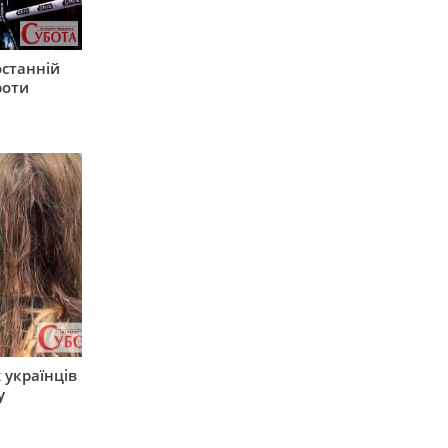
останній
роти
 українців
у