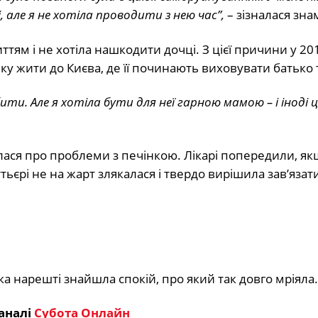
але я не хотіла проводити з нею час”,
– зізналася зна
ттям і не хотіла нашкодити дочці. З цієї причини у 20
у жити до Києва, де її починають виховувати батько т
ти. Але я хотіла бути для неї гарною мамою – і іноді 
алася про проблеми з печінкою. Лікарі попередили, я
єрі не на жарт злякалася і твердо вирішила зав’язати
рка нарешті знайшла спокій, про який так довго мріяла.
аналі
Субота Онлайн