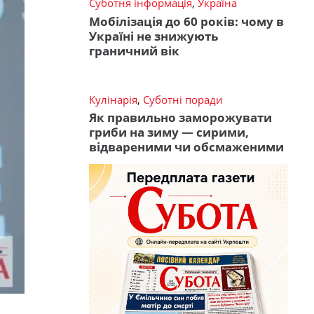
Суботня інформація
,
Україна
Мобілізація до 60 років: чому в
Україні не знижують
граничний вік
Кулінарія
,
Суботні поради
Як правильно заморожувати
гриби на зиму — сирими,
відвареними чи обсмаженими