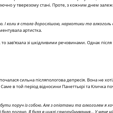
лючно у тверезому стані. Проте, з кожним днем залеж
. І коли я стала дорослішою, наркотики та алкоголь
ментувала артистка.
а, то зав’язала зі шкідливими речовинами. Однак після
” почалася сильна післяпологова депресія. Вона не хоті
 Саме в той період відносини Панеттьєрі та Кличка п
а бути поруч із собою. Але з опіатами та алкоголем я хо
було погано. Я була в циклі саморуйнування… У мене ні