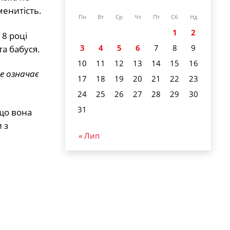
менитість.
Пн
Вт
Ср
Чт
Пт
Сб
Нд
1
2
18 році
3
4
5
6
7
8
9
а бабуся.
10
11
12
13
14
15
16
це означає
17
18
19
20
21
22
23
24
25
26
27
28
29
30
31
кщо вона
 з
« Лип