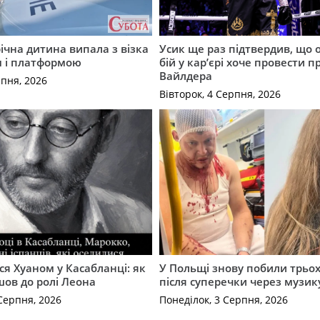
річна дитина випала з візка
Усик ще раз підтвердив, що 
м і платформою
бій у кар’єрі хоче провести п
Вайлдера
рпня, 2026
Вівторок, 4 Серпня, 2026
ся Хуаном у Касабланці: як
У Польщі знову побили трьох
ов до ролі Леона
після суперечки через музик
Серпня, 2026
Понеділок, 3 Серпня, 2026