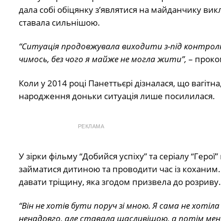
дала собі обіцянку з’являтися на майданчику вик
ставала сильнішою.
“Ситуація продовжувала виходити з-під контролю
чимось, без чого я майже не могла жити”,
– проко
Коли у 2014 році Панеттьєрі дізналася, що вагітн
народження доньки ситуація лише посилилася.
РЕКЛАМА
У зірки фільму “Добийся успіху” та серіалу “Герої
займатися дитиною та проводити час із коханим.
давати тріщину, яка згодом призвела до розриву.
“Він не хотів бути поруч зі мною. Я сама не хотіл
ненадовго, але ставала щасливішою, а потім мені 