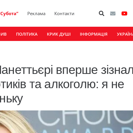
“Субота”
Реклама
Контакти
ЗИВ
ПОЛІТИКА
КРИК ДУШІ
ІНФОРМАЦІЯ
УКРАЇН
анеттьєрі вперше зізна
тиків та алкоголю: я не
ньку