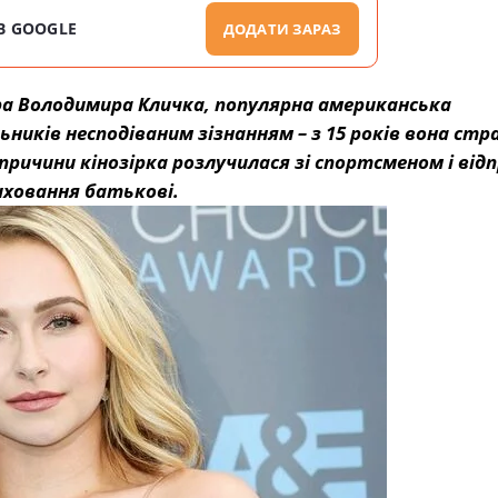
В GOOGLE
ДОДАТИ ЗАРАЗ
ра Володимира Кличка, популярна американська
иків несподіваним зізнанням – з 15 років вона стр
причини кінозірка розлучилася зі спортсменом і від
иховання батькові.