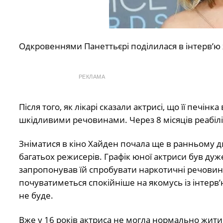
Одкровеннями Панеттьєрі поділилася в інтерв’
РЕКЛАМА
Після того, як лікарі сказали актрисі, що її печін
шкідливими речовинами. Через 8 місяців реабіліт
Зніматися в кіно Хайден почала ще в ранньому ди
багатьох режисерів. Графік юної актриси був дуже
запропонував їй спробувати наркотичні речовини
почуватиметься спокійніше на якомусь із інтерв’ю
не буде.
Вже у 16 років актриса не могла нормально жити 