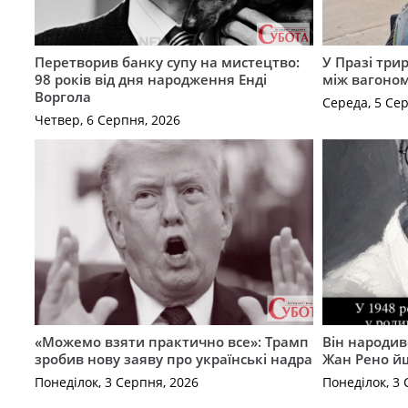
Перетворив банку супу на мистецтво:
У Празі три
98 років від дня народження Енді
між вагоно
Воргола
Середа, 5 Се
Четвер, 6 Серпня, 2026
«Можемо взяти практично все»: Трамп
Він народив
зробив нову заяву про українські надра
Жан Рено йш
Понеділок, 3 Серпня, 2026
Понеділок, 3 