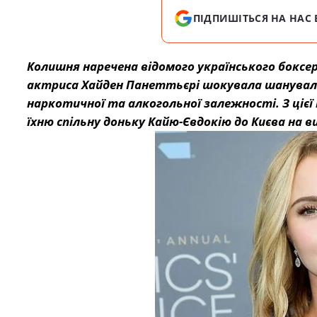
ПІДПИШІТЬСЯ НА НАС 
Колишня наречена відомого українського боксе
актриса Хайден Панеттьєрі шокувала шанувальн
наркотичної та алкогольної залежності. З цієї 
їхню спільну доньку Кайю-Євдокію до Києва на в