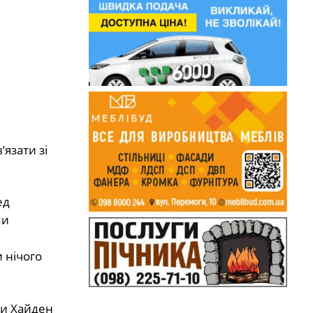
’язати зі
ед
пи
 нічого
ки Хайден