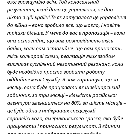
вже зрозщуміло всім. Той колосальний
результат, який дало це управління, не дав
ніхто в цій країіні.Те як готувалося це управління
до війни – воно зробило все, що могло, і навіть
трішки більше. У мене до вас є пропозиція – коли
вам остогидне, що вам розповідають якісь
байки, коли вам остогидне, що вам приносять
якісь кольорові схеми, реалізація яких згодом
викликає суспільний негативний резонанс, коли
буде необхідно просто зробити роботу,
віддайте мені Службу. Я вам гарантую, що за
місяць вона буде працювати як швейцарський
годинник, за три місяці – кількість російської
агентури зменшиться на 80%, за шість місяців –
це буде одна з найкращих спецслужб
європейського, американського зразка, яка буде
працювати і приносити результат. З єдиним
проханням, що кадрова політика буде