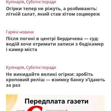
Кулінарія
,
Суботні поради
Огірки тепер не ріжуть, а розбивають:
літній салат, який став хітом соцмереж
Гарячі новини
Після погоні в центрі Бердичева — суд:
водій хоче отримати записи з бодікамер
і камер міста
Кулінарія
,
Суботні поради
Не викидайте великі огірки: зробіть
кроповий реліш — взимку банку з’їдають
за раз