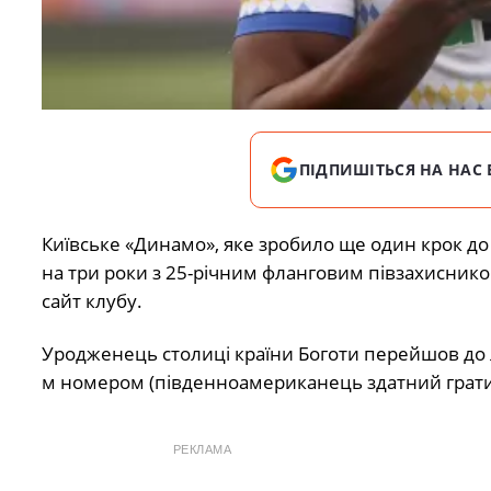
ПІДПИШІТЬСЯ НА НАС 
Київське «Динамо»,
яке зробило ще один крок до
на три роки з 25-річним фланговим півзахиснико
сайт
клубу.
Уродженець столиці країни Боготи перейшов до ла
м номером (південноамериканець здатний грати 
РЕКЛАМА