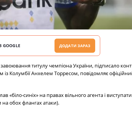
В GOOGLE
ДОДАТИ ЗАРАЗ
 завоювання титулу чемпіона України, підписало конт
м із Колумбії Анхелем Торресом, повідомляє
офіційни
в «біло-синіх» на правах вільного агента і виступати
на обох флангах атаки).