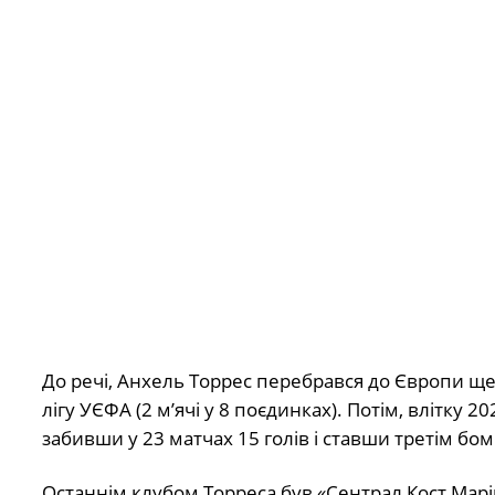
До речі, Анхель Торрес перебрався до Європи ще
лігу УЄФА (2 м’ячі у 8 поєдинках). Потім, влітку 
забивши у 23 матчах 15 голів і ставши третім б
Останнім клубом Торреса був «Сентрал Кост Марі