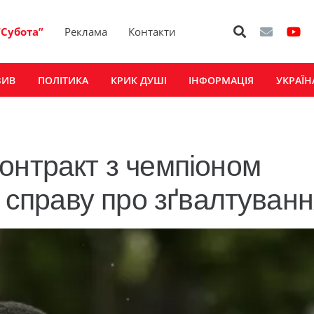
“Субота”
Реклама
Контакти
ЗИВ
ПОЛІТИКА
КРИК ДУШІ
ІНФОРМАЦІЯ
УКРАЇН
онтракт з чемпіоном
в справу про зґвалтуван