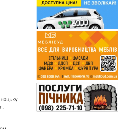
Юнацьку
і,
ном