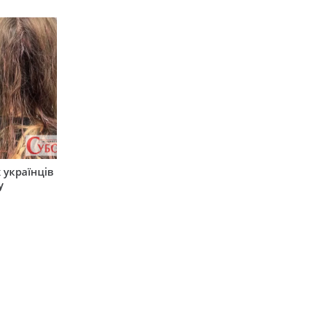
 українців
у