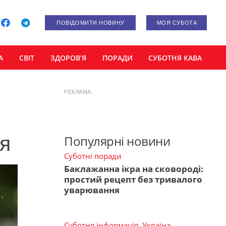
ПОВІДОМИТИ НОВИНУ
МОЯ СУБОТА
А
СВІТ
ЗДОРОВ’Я
ПОРАДИ
СУБОТНЯ КАВА
РЕКЛАМА
ня
Популярні новини
Суботні поради
Баклажанна ікра на сковороді:
простий рецепт без тривалого
уварювання
Суботня інформація
,
Україна