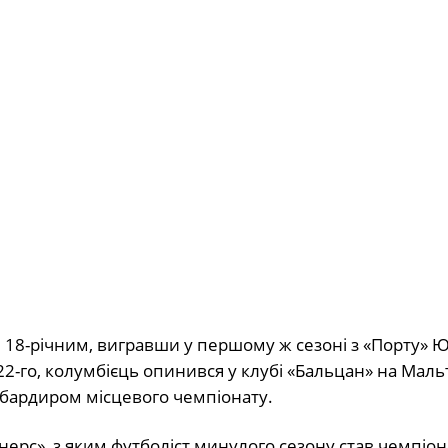
 18-річним, вигравши у першому ж сезоні з «Порту» 
2022-го, колумбієць опинився у клубі «Бальцан» на Мальт
омбардиром місцевого чемпіонату.
нерс», з яким футболіст минулого сезону став чемпіо