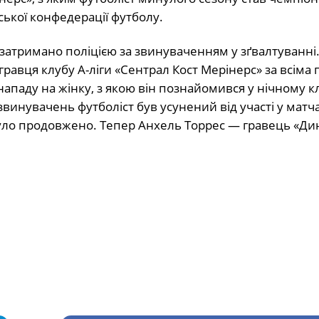
атської конфедерації футболу.
а затримано поліцією за звинуваченням у зґвалтуванні
равця клубу А-ліги «Сентрал Кост Мерінерс» за всіма
ападу на жінку, з якою він познайомився у нічному к
звинувачень футболіст був усунений від участі у матч
е було продовжено. Тепер Анхель Торрес — гравець «Ди