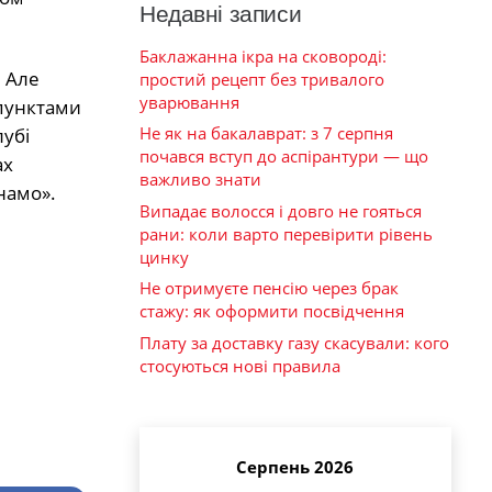
Недавні записи
Баклажанна ікра на сковороді:
. Але
простий рецепт без тривалого
уварювання
 пунктами
Не як на бакалаврат: з 7 серпня
лубі
почався вступ до аспірантури — що
ах
важливо знати
намо».
Випадає волосся і довго не гояться
рани: коли варто перевірити рівень
цинку
Не отримуєте пенсію через брак
стажу: як оформити посвідчення
Плату за доставку газу скасували: кого
стосуються нові правила
Серпень 2026