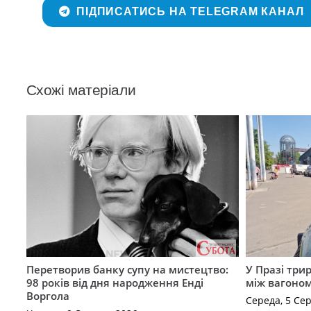
ПІДПИСАТИСЬ НА TELEGRAM КАНАЛ
Схожі матеріали
Перетворив банку супу на мистецтво:
У Празі три
98 років від дня народження Енді
між вагоно
Воргола
Середа, 5 Се