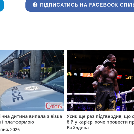
ПІДПИСАТИСЬ НА FACEBOOK СПІЛ
річна дитина випала з візка
Усик ще раз підтвердив, що 
м і платформою
бій у кар’єрі хоче провести п
Вайлдера
рпня, 2026