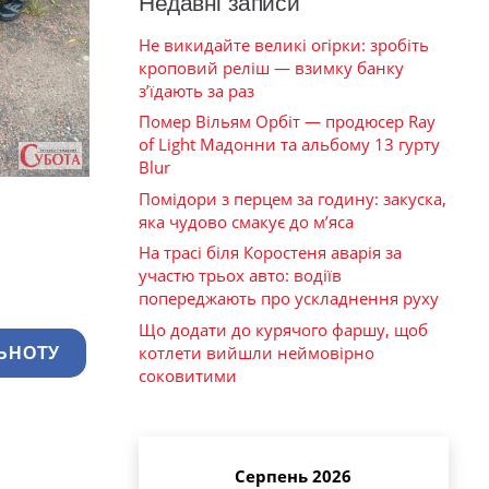
Недавні записи
Не викидайте великі огірки: зробіть
кроповий реліш — взимку банку
з’їдають за раз
Помер Вільям Орбіт — продюсер Ray
of Light Мадонни та альбому 13 гурту
Blur
Помідори з перцем за годину: закуска,
яка чудово смакує до м’яса
На трасі біля Коростеня аварія за
участю трьох авто: водіїв
попереджають про ускладнення руху
Що додати до курячого фаршу, щоб
котлети вийшли неймовірно
ЬНОТУ
соковитими
Серпень 2026