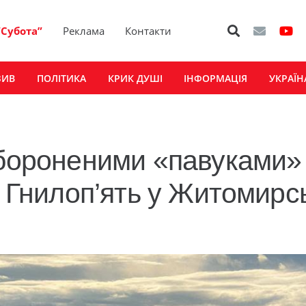
“Субота”
Реклама
Контакти
ЗИВ
ПОЛІТИКА
КРИК ДУШІ
ІНФОРМАЦІЯ
УКРАЇН
абороненими «павуками»
і Гнилоп’ять у Житомирс