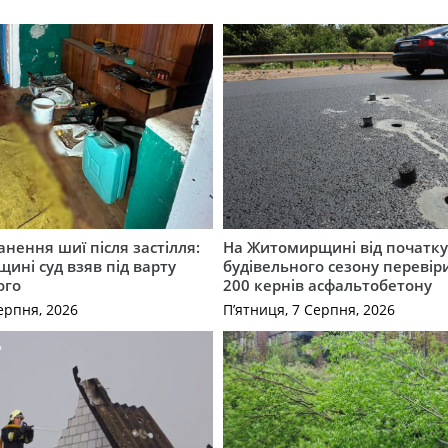
нення шиї після застілля:
На Житомирщині від початк
щині суд взяв під варту
будівельного сезону перевір
ого
200 кернів асфальтобетону
ерпня, 2026
П’ятниця, 7 Серпня, 2026