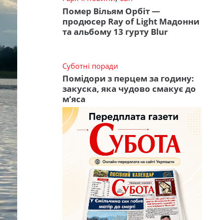
Помер Вільям Орбіт —
продюсер Ray of Light Мадонни
та альбому 13 гурту Blur
Суботні поради
Помідори з перцем за годину:
закуска, яка чудово смакує до
м’яса