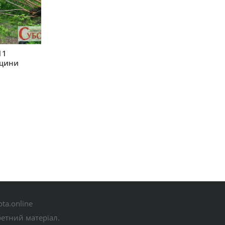
11
рщини
ta.online
ретний матеріал.