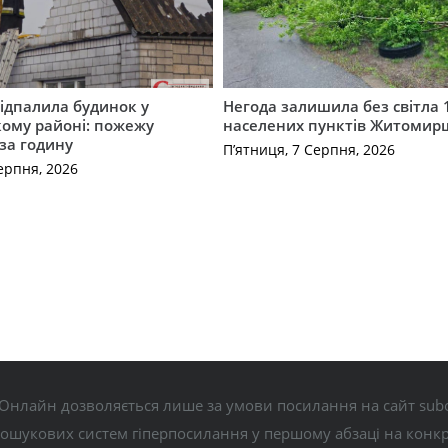
ідпалила будинок у
Негода залишила без світла 
ому районі: пожежу
населених пунктів Житоми
 за годину
П’ятниця, 7 Серпня, 2026
ерпня, 2026
Онлайн дозволяється лише за умови посилання на сайт subo
пошукових систем гіперпосилання у першому абзаці на конк