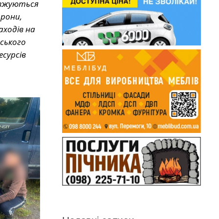
овжуються
орони,
аходів на
ського
есурсів