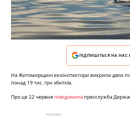
ПІДПИШІТЬСЯ НА НАС 
На Житомирщині екоінспектори викрили двох по
понад 19 тис. грн збитків.
Про це 22 червня
повідомила
пресслужба Державн
РЕКЛАМА