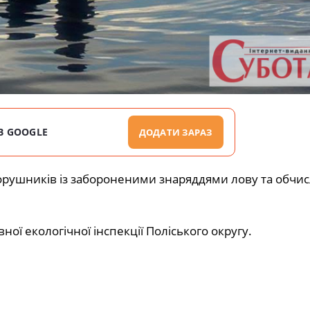
В GOOGLE
ДОДАТИ ЗАРАЗ
рушників із забороненими знаряддями лову та обчи
ої екологічної інспекції Поліського округу.