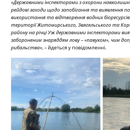
«Державними інспекторами з охорони навколишн
рейдові заходи щодо запобігання та виявлення п
використання та відтворення водних біоресурсів. 
території Житомирського, Звягельського та Кор
району на річці Уж державними інспекторами вияв
забороненим знаряддям лову – «павуком», чим до
рибальства», –
йдеться у повідомленні.