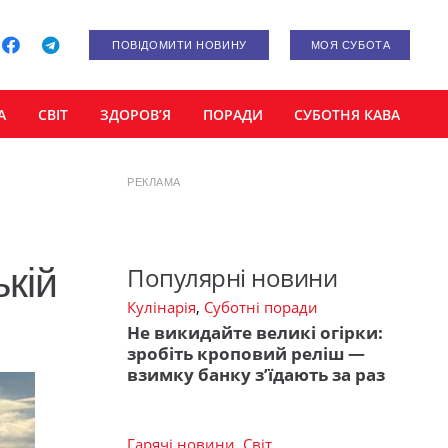
ПОВІДОМИТИ НОВИНУ
МОЯ СУБОТА
А
СВІТ
ЗДОРОВ’Я
ПОРАДИ
СУБОТНЯ КАВА
РЕКЛАМА
ькій
Популярні новини
Кулінарія
,
Суботні поради
Не викидайте великі огірки:
зробіть кроповий реліш —
взимку банку з’їдають за раз
Гарячі новини
,
Світ