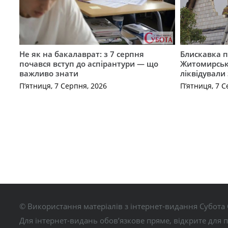
Не як на бакалаврат: з 7 серпня
Блискавка п
почався вступ до аспірантури — що
Житомирськ
важливо знати
ліквідували
П’ятниця, 7 Серпня, 2026
П’ятниця, 7 С
© Використання матеріалів з інтернет-видання Субота 
Для інтернет-видань обов’язкове пряме, відкрите для 