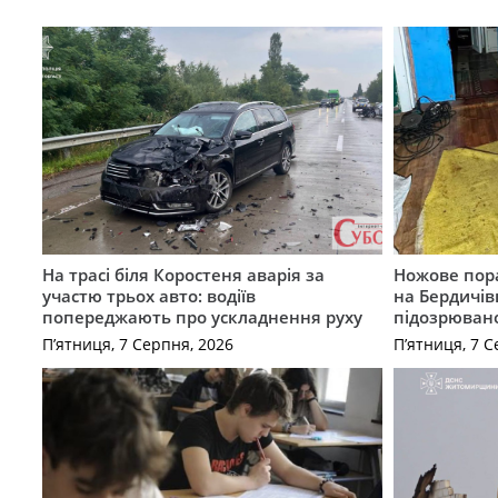
На трасі біля Коростеня аварія за
Ножове пора
участю трьох авто: водіїв
на Бердичів
попереджають про ускладнення руху
підозрюван
П’ятниця, 7 Серпня, 2026
П’ятниця, 7 С