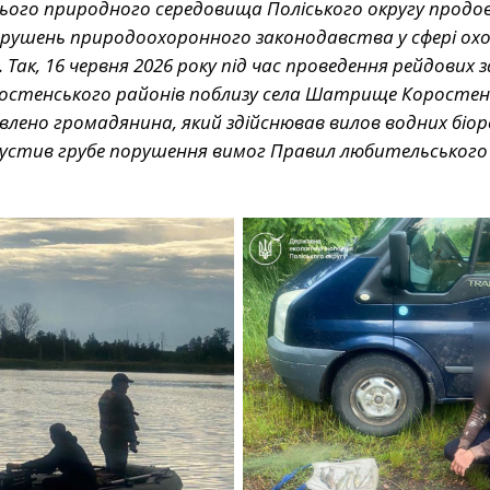
ього природного середовища Поліського округу прод
орушень природоохоронного законодавства у сфері ох
Так, 16 червня 2026 року під час проведення рейдових з
остенського районів поблизу села Шатрище Коростен
лено громадянина, який здійснював вилов водних біор
пустив грубе порушення вимог Правил любительського