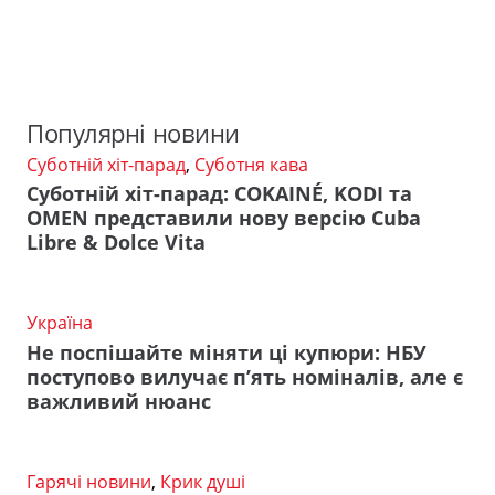
Популярні новини
Суботній хіт-парад
,
Суботня кава
Суботній хіт-парад: COKAINÉ, KODI та
OMEN представили нову версію Cuba
Libre & Dolce Vita
Україна
Не поспішайте міняти ці купюри: НБУ
поступово вилучає п’ять номіналів, але є
важливий нюанс
Гарячі новини
,
Крик душі