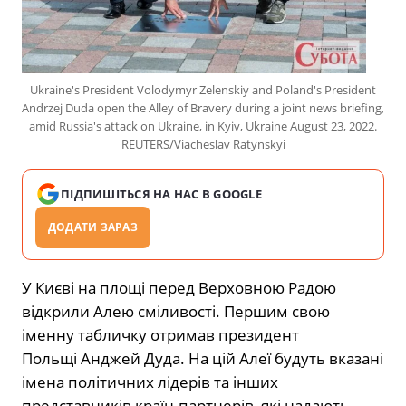
Ukraine's President Volodymyr Zelenskiy and Poland's President
Andrzej Duda open the Alley of Bravery during a joint news briefing,
amid Russia's attack on Ukraine, in Kyiv, Ukraine August 23, 2022.
REUTERS/Viacheslav Ratynskyi
ПІДПИШІТЬСЯ НА НАС В GOOGLE
ДОДАТИ ЗАРАЗ
У Києві на площі перед Верховною Радою
відкрили Алею сміливості. Першим свою
іменну табличку отримав президент
Польщі Анджей Дуда. На цій Алеї будуть вказані
імена політичних лідерів та інших
представників країн-партнерів, які надають