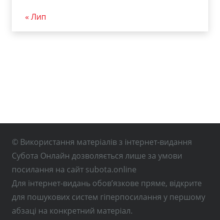
« Лип
© Використання матеріалів з інтернет-видання
Субота Онлайн дозволяється лише за умови
посилання на сайт subota.online
Для інтернет-видань обов’язкове пряме, відкрите
для пошукових систем гіперпосилання у першому
абзаці на конкретний матеріал.