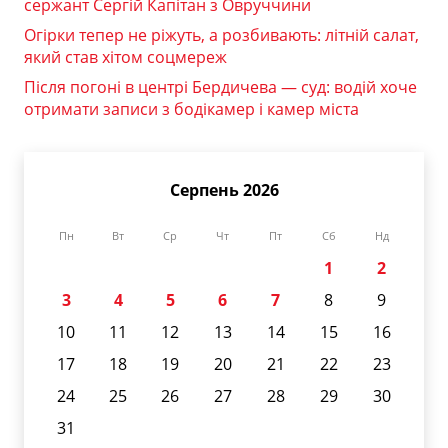
сержант Сергій Капітан з Овруччини
Огірки тепер не ріжуть, а розбивають: літній салат,
який став хітом соцмереж
Після погоні в центрі Бердичева — суд: водій хоче
отримати записи з бодікамер і камер міста
Серпень 2026
Пн
Вт
Ср
Чт
Пт
Сб
Нд
1
2
3
4
5
6
7
8
9
10
11
12
13
14
15
16
17
18
19
20
21
22
23
24
25
26
27
28
29
30
31