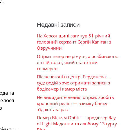
а.
Недавні записи
На Херсонщині загинув 51-річний
головний сержант Сергій Капітан з
Овруччини
Огірки тепер не ріжуть, а розбивають:
літній салат, який став хітом
соцмереж
Після погоні в центрі Бердичева —
суд: водій хоче отримати записи з
бодікамер і камер міста
ода та
Не викидайте великі огірки: зробіть
велося
кроповий реліш — взимку банку
о
з’їдають за раз
Помер Вільям Орбіт — продюсер Ray
of Light Мадонни та альбому 13 гурту
займань
Blur