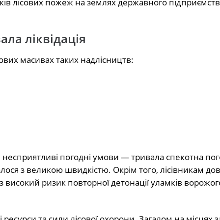
едків лісових пожеж на землях державного підприємств
ала ліквідація
ових масивах таких надлісництв:
и несприятливі погодні умови — тривала спекотна пог
лося з великою швидкістю. Окрім того, лісівникам до
 високий ризик повторної детонації уламків ворожог
 ресурси та сили лісової охорони. Загалом на місцях 