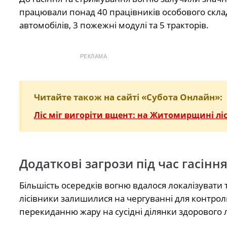
працювали понад 40 працівників особового складу
автомобілів, 3 пожежні модулі та 5 тракторів.
РЕКЛАМА
Читайте також на сайті «Субота Онлайн»:
Ліс міг вигоріти вщент: на Житомирщині лі
Додаткові загрози під час гасінн
Більшість осередків вогню вдалося локалізувати т
лісівники залишилися на чергуванні для контрол
перекиданню жару на сусідні ділянки здорового л