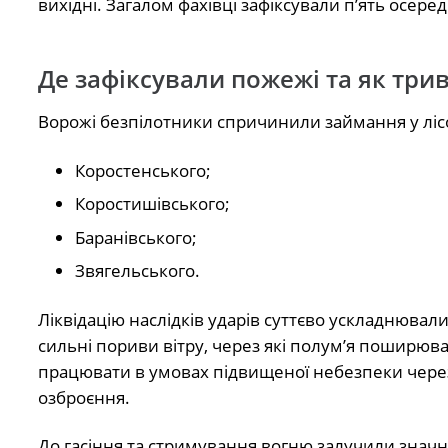
вихідні. Загалом фахівці зафіксували п’ять осер
Де зафіксували пожежі та як трив
Ворожі безпілотники спричинили займання у ліс
Коростенського;
Коростишівського;
Баранівського;
Звягельського.
Ліквідацію наслідків ударів суттєво ускладнювал
сильні пориви вітру, через які полум’я поширюва
працювати в умовах підвищеної небезпеки через
озброєння.
До гасіння та стримування вогню залучили значні