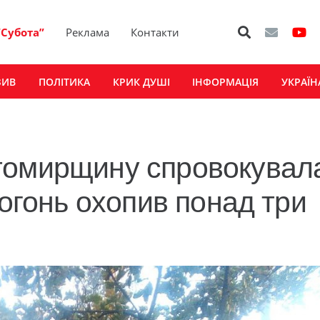
“Субота”
Реклама
Контакти
ЗИВ
ПОЛІТИКА
КРИК ДУШІ
ІНФОРМАЦІЯ
УКРАЇН
томирщину спровокувал
вогонь охопив понад три