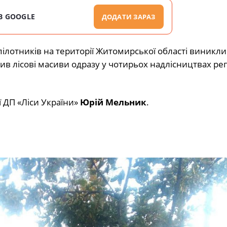
В GOOGLE
ДОДАТИ ЗАРАЗ
пілотників на території Житомирської області виникли
в лісові масиви одразу у чотирьох надлісництвах регі
ї ДП «Ліси України»
Юрій Мельник
.