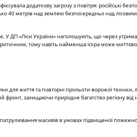
фіксувала додаткову загрозу з повітря: російські безп
зько 40 метрів над землею безпосередньо над лісовим
є. У ДП «Ліси України» наголошують, що через утрим
критичним, тому навіть найменша іскра може миттєво
ики для життя та повторні прольоти ворожої техніки, 
фронт, захищаючи природне багатство регіону від н
 патрулювання масивів в умовах підвищеної пожежно