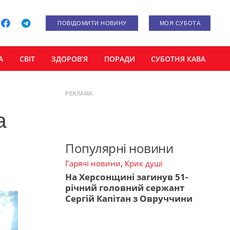
ПОВІДОМИТИ НОВИНУ
МОЯ СУБОТА
А
СВІТ
ЗДОРОВ’Я
ПОРАДИ
СУБОТНЯ КАВА
РЕКЛАМА
а
Популярні новини
Гарячі новини
,
Крик душі
На Херсонщині загинув 51-
річний головний сержант
Сергій Капітан з Овруччини