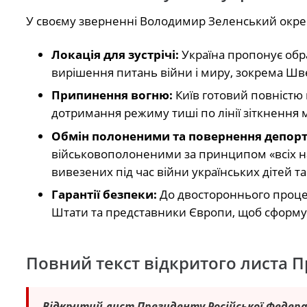
У своєму зверненні Володимир Зеленський окре
Локація для зустрічі:
Україна пропонує обра
вирішення питань війни і миру, зокрема Шве
Припинення вогню:
Київ готовий повністю
дотримання режиму тиші по лінії зіткнення
Обмін полоненими та повернення депор
військовополоненими за принципом «всіх на
вивезених під час війни українських дітей т
Гарантії безпеки:
До двостороннього проце
Штати та представники Європи, щоб сформув
Повний текст відкритого листа 
Відкритий лист Президенту Російської Федера