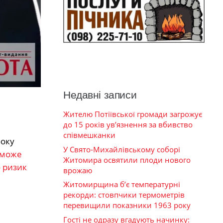
Недавні записи
Жителю Потіївської громади загрожує
до 15 років ув’язнення за вбивство
співмешканки
боку
У Свято-Михайлівському соборі
 може
Житомира освятили плоди нового
о ризик
врожаю
Житомирщина б’є температурні
рекорди: стовпчики термометрів
перевищили показники 1963 року
Гості не одразу вгадують начинку: