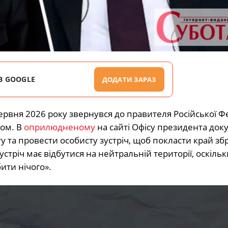
В GOOGLE
ДОДАТИ ЗАРАЗ
ервня 2026 року звернувся до правителя Російської Ф
том. В
оприлюдненому
на сайті Офісу президента док
у та провести особисту зустріч, щоб покласти край з
стріч має відбутися на нейтральній території, оскіль
ити нічого».