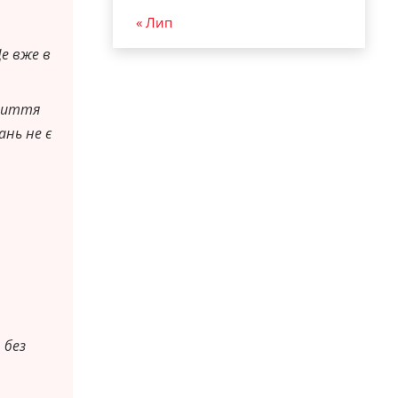
« Лип
Це вже в
криття
ань не є
 без