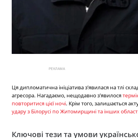
РЕКЛАМА
Ця дипломатична ініціатива з’явилася на тлі склад
агресора. Нагадаємо, нещодавно з’явилося
термі
повторитися цієї ночі
. Крім того, залишається а
удару з Білорусі по Житомирщині та інших област
Ключові тези та умови українськ