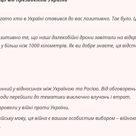
гато хто в Україні ставився до вас позитивно. Так було. 
озитивно те, що наші далекобійні дрони завітали на від
 більш ніж 1000 кілометрів. Як ви добре знаєте, ця відст
нний у відносинах між Україною та Росією. Від обговорень
роди перейшли до тематики виключно влучань і втрат.
провели у війні проти України.
ійську мову, ця війна є вашим особистим вибором – війною
.