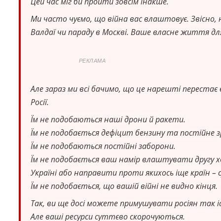
Цей час міг би пройти зовсім інакше.
Ми часто чуємо, що війна вас влаштовує. Звісно, 
Валдаї чи параду в Москві. Ваше власне життя для
РЕКЛАМА
Але зараз ми всі бачимо, що це нарешті перестає
Росії.
Їм не подобаються наші дрони й ракети.
Їм не подобається дефіцит бензину та постійне з
Їм не подобаються постійні заборони.
Їм не подобається ваш намір влаштувати другу хв
Україні або направити проти якихось іще країн – сус
Їм не подобається, що вашій війні не видно кінця.
Так, ви ще досі можете примушувати росіян так і
Але ваші ресурси суттєво скорочуються.