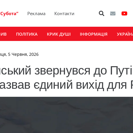
“Субота”
Реклама
Контакти
ЗИВ
ПОЛІТИКА
КРИК ДУШІ
ІНФОРМАЦІЯ
УКРАЇН
иця, 5 Червня, 2026
ський звернувся до Путі
азвав єдиний вихід для Р