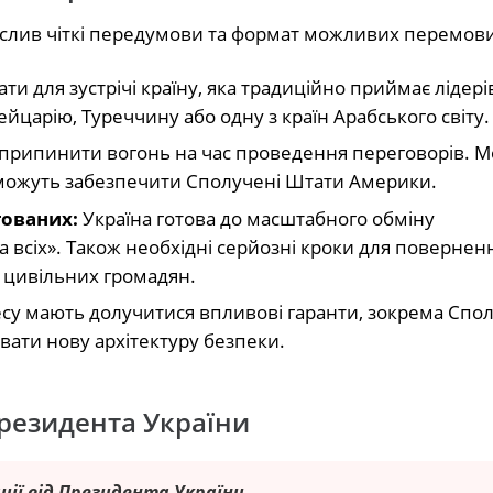
слив чіткі передумови та формат можливих перемов
ти для зустрічі країну, яка традиційно приймає лідері
йцарію, Туреччину або одну з країн Арабського світу.
 припинити вогонь на час проведення переговорів. М
 можуть забезпечити Сполучені Штати Америки.
тованих:
Україна готова до масштабного обміну
 всіх». Також необхідні серйозні кроки для повернен
а цивільних громадян.
су мають долучитися впливові гаранти, зокрема Спол
ати нову архітектуру безпеки.
Президента України
ції від Президента України