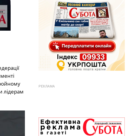
едерації
ументі
бройному
РЕКЛАМА
ки лідерам