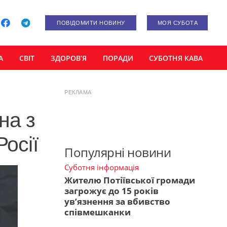
ПОВІДОМИТИ НОВИНУ
МОЯ СУБОТА
А
СВІТ
ЗДОРОВ’Я
ПОРАДИ
СУБОТНЯ КАВА
РЕКЛАМА
на з
осії
Популярні новини
Суботня інформація
Жителю Потіївської громади
загрожує до 15 років
ув’язнення за вбивство
співмешканки