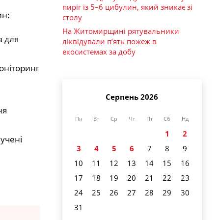
пиріг із 5–6 цибулин, який зникає зі
ин:
столу
На Житомирщині рятувальники
в для
ліквідували п’ять пожеж в
екосистемах за добу
оніторинг
Серпень 2026
ня
Пн
Вт
Ср
Чт
Пт
Сб
Нд
1
2
учені
3
4
5
6
7
8
9
10
11
12
13
14
15
16
17
18
19
20
21
22
23
24
25
26
27
28
29
30
31