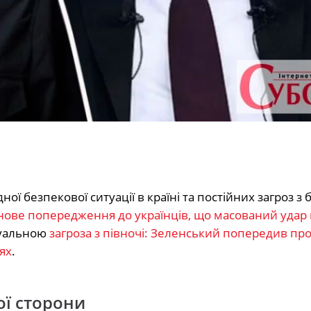
ної безпекової ситуації в країні та постійних загроз з 
нове попередження до українців, що масований удар
ктуальною
загроза з півночі: Зеленський попередив пр
ях
.
ої сторони