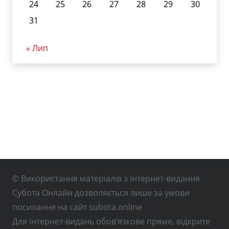
24
25
26
27
28
29
30
31
« Лип
© Використання матеріалів з інтернет-видання
Субота Онлайн дозволяється лише за умови
посилання на сайт subota.online
Для інтернет-видань обов’язкове пряме, відкрите