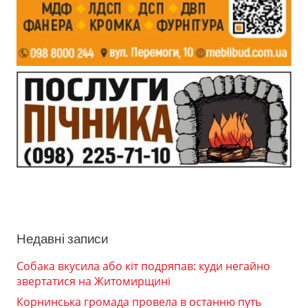
Недавні записи
Собака вкусила або кіт подряпав: куди негайно
звертатися на Житомирщині
Корнинська громада провела в останню путь