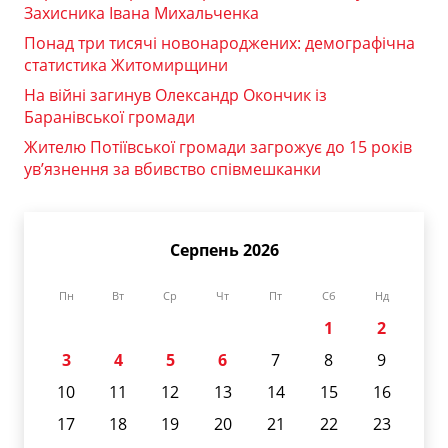
Захисника Івана Михальченка
Понад три тисячі новонароджених: демографічна
статистика Житомирщини
На війні загинув Олександр Окончик із
Баранівської громади
Жителю Потіївської громади загрожує до 15 років
ув’язнення за вбивство співмешканки
Серпень 2026
Пн
Вт
Ср
Чт
Пт
Сб
Нд
1
2
3
4
5
6
7
8
9
10
11
12
13
14
15
16
17
18
19
20
21
22
23