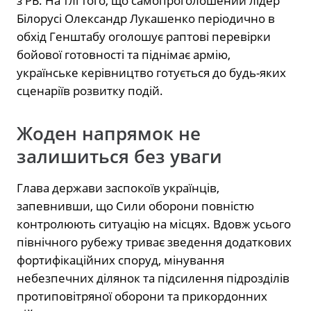
з РБ. На тлі того, що самопроголошений лідер
Білорусі Олександр Лукашенко періодично в
обхід Генштабу оголошує раптові перевірки
бойової готовності та піднімає армію,
українське керівництво готується до будь-яких
сценаріїв розвитку подій.
Жоден напрямок не
залишиться без уваги
Глава держави заспокоїв українців,
запевнивши, що Сили оборони повністю
контролюють ситуацію на місцях. Вдовж усього
північного рубежу триває зведення додаткових
фортифікаційних споруд, мінування
небезпечних ділянок та підсилення підрозділів
протиповітряної оборони та прикордонних