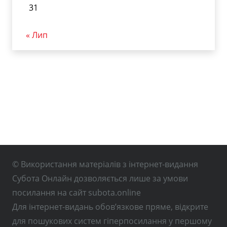
31
« Лип
© Використання матеріалів з інтернет-видання
Субота Онлайн дозволяється лише за умови
посилання на сайт subota.online
Для інтернет-видань обов’язкове пряме, відкрите
для пошукових систем гіперпосилання у першому