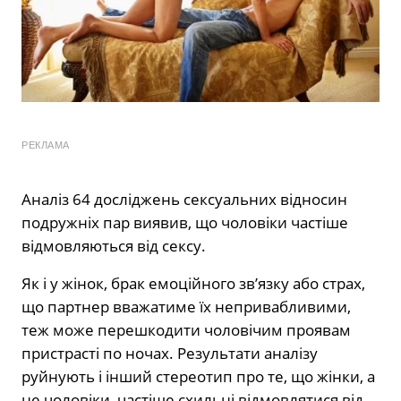
РЕКЛАМА
Аналіз 64 досліджень сексуальних відносин
подружніх пар виявив, що чоловіки частіше
відмовляються від сексу.
Як і у жінок, брак емоційного зв’язку або страх,
що партнер вважатиме їх непривабливими,
теж може перешкодити чоловічим проявам
пристрасті по ночах. Результати аналізу
руйнують і інший стереотип про те, що жінки, а
не чоловіки, частіше схильні відмовлятися від