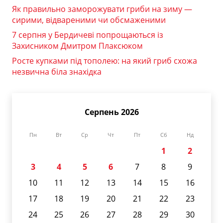
Як правильно заморожувати гриби на зиму —
сирими, відвареними чи обсмаженими
7 серпня у Бердичеві попрощаються із
Захисником Дмитром Плаксюком
Росте купками під тополею: на який гриб схожа
незвична біла знахідка
Серпень 2026
Пн
Вт
Ср
Чт
Пт
Сб
Нд
1
2
3
4
5
6
7
8
9
10
11
12
13
14
15
16
17
18
19
20
21
22
23
24
25
26
27
28
29
30