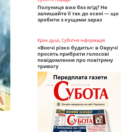
Полуниця вже без ягід? Не
залишайте її так до осені — що
зробити з кущами зараз
Крик душі
,
Суботня інформація
«Вночі різко будить»: в Овручі
просять прибрати голосові
повідомлення про повітряну
тривогу