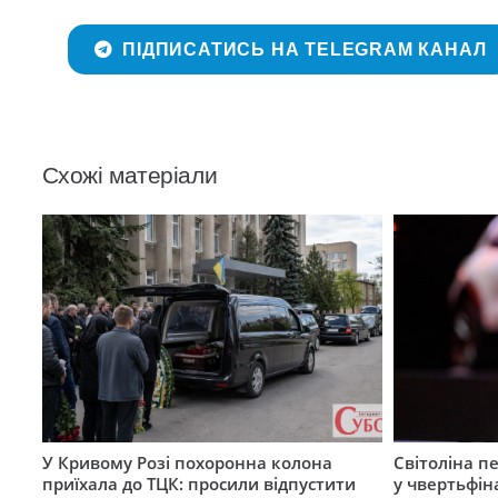
ПІДПИСАТИСЬ НА TELEGRAM КАНАЛ
Схожі матеріали
У Кривому Розі похоронна колона
Світоліна п
приїхала до ТЦК: просили відпустити
у чвертьфін