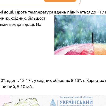
рні дощі. Проте температура вдень підніметься до +17 
них, східних, більшості
ями помірні дощі. На
°; вдень 12-17°, у східних областях 8-13°; в Карпатах 
внічний, 5-10 м/с.