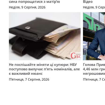
сина попрощатися з матір’ю
Відео
Неділя, 9 Серпня, 2026
Неділя, 9 Сер
Не поспішайте міняти ці купюри: НБУ
Голова Прив
поступово вилучає п’ять номіналів, але
4,46 млн грн
є важливий нюанс
негрошових
П’ятниця, 7 Серпня, 2026
П’ятниця, 7 С