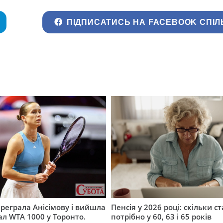
ПІДПИСАТИСЬ НА FACEBOOK СПІЛ
ереграла Анісімову і вийшла
Пенсія у 2026 році: скільки с
ал WTA 1000 у Торонто.
потрібно у 60, 63 і 65 років