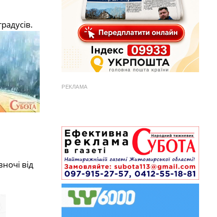
градусів.
РЕКЛАМА
вночі від