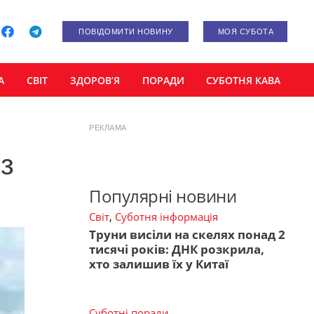
ПОВІДОМИТИ НОВИНУ
МОЯ СУБОТА
А
СВІТ
ЗДОРОВ’Я
ПОРАДИ
СУБОТНЯ КАВА
РЕКЛАМА
з
Популярні новини
Світ
,
Суботня інформація
Труни висіли на скелях понад 2
тисячі років: ДНК розкрила,
хто залишив їх у Китаї
Суботні поради