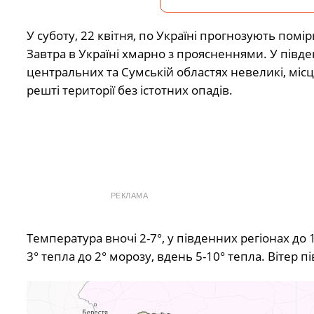
У суботу, 22 квітня, по Україні прогнозують помі
Завтра в Україні хмарно з проясненнями. У півден
центральних та Сумській областях невеликі, місц
решті території без істотних опадів.
РЕКЛАМА
Температура вночі 2-7°, у південних регіонах до 10
3° тепла до 2° морозу, вдень 5-10° тепла. Вітер пі