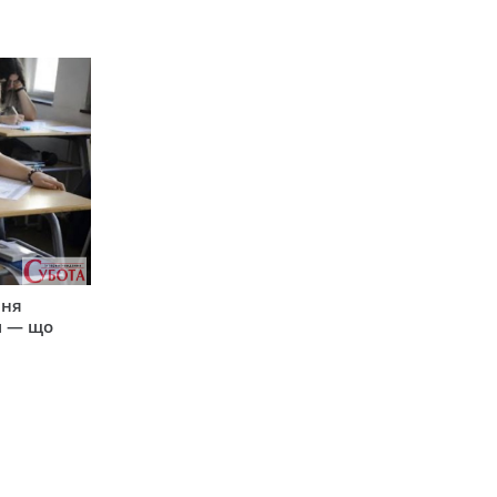
пня
и — що