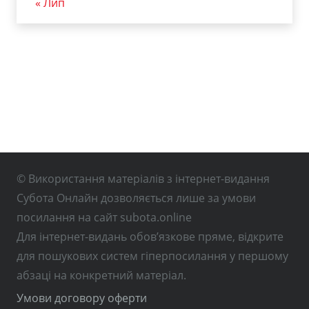
« Лип
© Використання матеріалів з інтернет-видання
Субота Онлайн дозволяється лише за умови
посилання на сайт subota.online
Для інтернет-видань обов’язкове пряме, відкрите
для пошукових систем гіперпосилання у першому
абзаці на конкретний матеріал.
Умови договору оферти