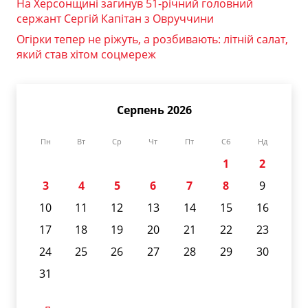
На Херсонщині загинув 51-річний головний
сержант Сергій Капітан з Овруччини
Огірки тепер не ріжуть, а розбивають: літній салат,
який став хітом соцмереж
Серпень 2026
Пн
Вт
Ср
Чт
Пт
Сб
Нд
1
2
3
4
5
6
7
8
9
10
11
12
13
14
15
16
17
18
19
20
21
22
23
24
25
26
27
28
29
30
31