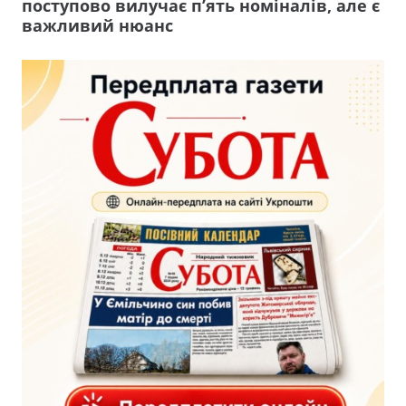
поступово вилучає п’ять номіналів, але є
важливий нюанс