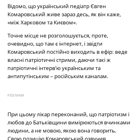
Відомо, що український педіатр Євген
Комаровський живе зараз десь, як він каже,
«між Харковом та Києвом».
Точне місце не розголошується, проте,
очевидно, що там є інтернет, і звідти
Комаровський постійно виходить в ефір: веде
власні патріотичні стрими, даючи такі ж
патріотичні інтерв’ю українським та
антипутінським – російським каналам.
РЕКЛАМА
При цьому лікар переконаний, що патріотизм і
любов до Батьківщини вимірюються вчинками
людини, а не мовою, якою вона говорить.
Свою позицію Комаровський озвучив,