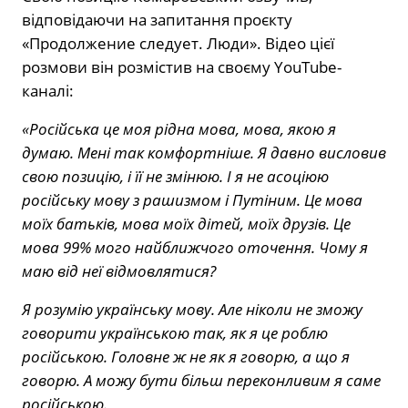
відповідаючи на запитання проєкту
«Продолжение следует. Люди». Відео цієї
розмови він розмістив на своєму YouTube-
каналі:
«Російська це моя рідна мова, мова, якою я
думаю. Мені так комфортніше. Я давно висловив
свою позицію, і її не змінюю. І я не асоціюю
російську мову з рашизмом і Путіним. Це мова
моїх батьків, мова моїх дітей, моїх друзів. Це
мова 99% мого найближчого оточення. Чому я
маю від неї відмовлятися?
Я розумію українську мову. Але ніколи не зможу
говорити українською так, як я це роблю
російською. Головне ж не як я говорю, а що я
говорю. А можу бути більш переконливим я саме
російською.