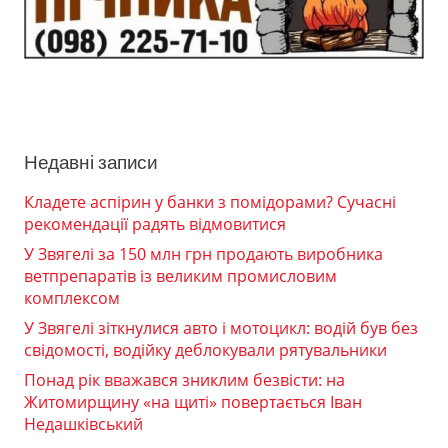
Недавні записи
Кладете аспірин у банки з помідорами? Сучасні
рекомендації радять відмовитися
У Звягелі за 150 млн грн продають виробника
ветпрепаратів із великим промисловим
комплексом
У Звягелі зіткнулися авто і мотоцикл: водій був без
свідомості, водійку деблокували рятувальники
Понад рік вважався зниклим безвісти: на
Житомирщину «на щиті» повертається Іван
Недашківський