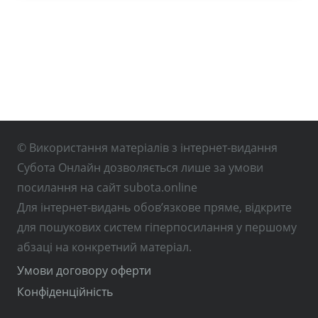
© Використання матеріалів з інтернет-видання
Субота Онлайн дозволяється лише за умови
посилання на сайт subota.online
Для інтернет-видань обов’язкове пряме, відкрите
для пошукових систем гіперпосилання у першому
абзаці на конкретний матеріал.
Умови договору оферти
Конфіденційність