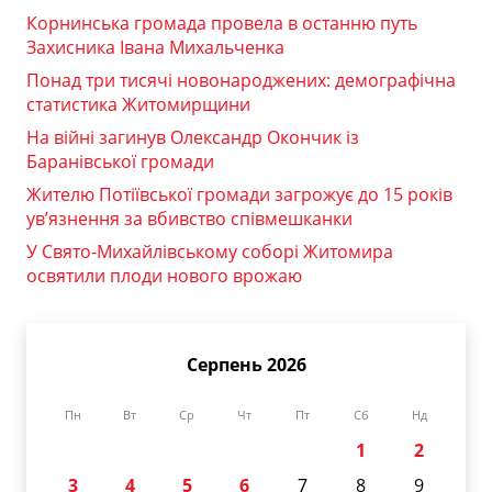
Корнинська громада провела в останню путь
Захисника Івана Михальченка
Понад три тисячі новонароджених: демографічна
статистика Житомирщини
На війні загинув Олександр Окончик із
Баранівської громади
Жителю Потіївської громади загрожує до 15 років
ув’язнення за вбивство співмешканки
У Свято-Михайлівському соборі Житомира
освятили плоди нового врожаю
Серпень 2026
Пн
Вт
Ср
Чт
Пт
Сб
Нд
1
2
3
4
5
6
7
8
9