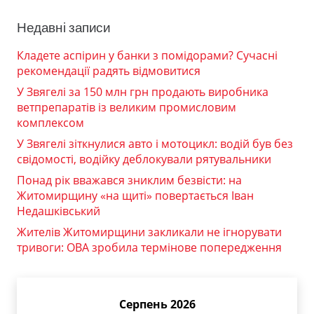
Недавні записи
Кладете аспірин у банки з помідорами? Сучасні
рекомендації радять відмовитися
У Звягелі за 150 млн грн продають виробника
ветпрепаратів із великим промисловим
комплексом
У Звягелі зіткнулися авто і мотоцикл: водій був без
свідомості, водійку деблокували рятувальники
Понад рік вважався зниклим безвісти: на
Житомирщину «на щиті» повертається Іван
Недашківський
Жителів Житомирщини закликали не ігнорувати
тривоги: ОВА зробила термінове попередження
Серпень 2026