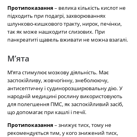
Протипоказання
– велика кількість кислот не
підходить при подагрі, захворюваннях
шлунково-кишкового тракту, нирок, печінки,
так як може нашкодити слизових. При
панкреатиті щавель вживати не можна взагалі.
М’ята
М’ята стимулює мозкову діяльність. Має
заспокійливу, жовчогінну, знеболюючу,
антисептичну і судинорозширювальну дію. У
народній медицині рослину використовують
для полегшення ПМС, як заспокійливий засіб,
що допомагає при кашлі і печії.
Протипоказання
– знижує тиск, тому не
рекомендується тим, у кого знижений тиск,