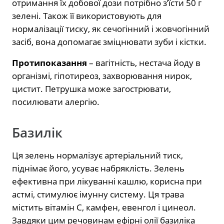
отримання їх добової дози потрібно з’їсти 50 г
зелені. Також її використовують для
нормалізації тиску, як сечогінний і жовчогінний
засіб, вона допомагає зміцнювати зуби і кістки.
Протипоказання
– вагітність, нестача йоду в
організмі, гіпотиреоз, захворювання нирок,
цистит. Петрушка може загострювати,
посилювати алергію.
Базилік
Ця зелень нормалізує артеріальний тиск,
піднімає його, усуває набряклість. Зелень
ефективна при лікуванні кашлю, корисна при
астмі, стимулює імунну систему. Ця трава
містить вітамін С, камфен, евенгол і цинеол.
Завдяки цим речовинам ефірні олії базиліка