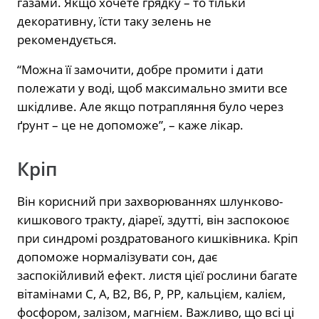
газами. Якщо хочете грядку – то тільки
декоративну, їсти таку зелень не
рекомендується.
“Можна її замочити, добре промити і дати
полежати у воді, щоб максимально змити все
шкідливе. Але якщо потрапляння було через
ґрунт – це не допоможе”, – каже лікар.
Кріп
Він корисний при захворюваннях шлунково-
кишкового тракту, діареї, здутті, він заспокоює
при синдромі роздратованого кишківника. Кріп
допоможе нормалізувати сон, дає
заспокійливий ефект. листя цієї рослини багате
вітамінами С, А, В2, В6, Р, РР, кальцієм, калієм,
фосфором, залізом, магнієм. Важливо, що всі ці