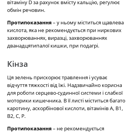
вітаміну D за рахунок вмісту кальцію, регулює
обмін речовин.
Протипоказання
– у ньому міститься щавлева
кислота, яка не рекомендується при ниркових
захворюваннях, виразці, захворюваннях
дванадцятипалої кишки, при подагрі.
Кінза
Ця зелень прискорює травлення і усуває
відчуття тяжкості від їжі. Надзвичайно корисна
для роботи серцево-судинної системи і слабкої
моторики кишечника. В її листі міститься багато
каротину, аскорбінової кислоти, вітамінів А, В1,
В2, С, Р.
Протипоказання
– не рекомендується