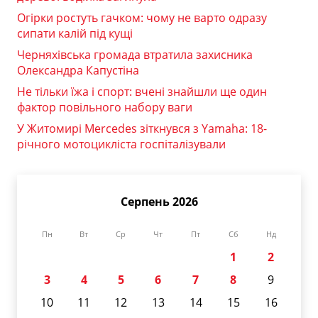
Огірки ростуть гачком: чому не варто одразу
сипати калій під кущі
Черняхівська громада втратила захисника
Олександра Капустіна
Не тільки їжа і спорт: вчені знайшли ще один
фактор повільного набору ваги
У Житомирі Mercedes зіткнувся з Yamaha: 18-
річного мотоцикліста госпіталізували
Серпень 2026
Пн
Вт
Ср
Чт
Пт
Сб
Нд
1
2
3
4
5
6
7
8
9
10
11
12
13
14
15
16