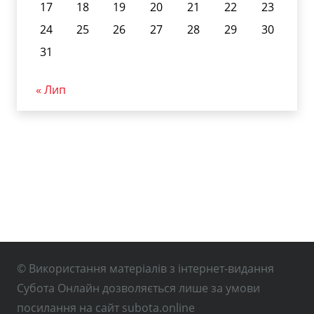
17
18
19
20
21
22
23
24
25
26
27
28
29
30
31
« Лип
© Використання матеріалів з інтернет-видання
Субота Онлайн дозволяється лише за умови
посилання на сайт subota.online