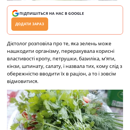
ПІДПИШІТЬСЯ НА НАС В GOOGLE
ДОДАТИ ЗАРАЗ
Дієтолог розповіла про те, яка зелень може
нашкодити організму, перерахувала корисні
властивості кропу, петрушки, базиліка, м’яти,
кінзи, шпинату, салату, і назвала тих, кому слід з
обережністю вводити їх в раціон, а то і зовсім
відмовитися.