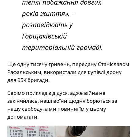
теплі побажання довгих
років життя
», –
розповідюать у
Горщаківській
територіальній громаді.
Ще одну тисячу гривень, передану Станіславом
Рафальським, використали для купівлі дрону
для 95-ї бригади.
Берімо приклад з дідуся, адже війна не
закінчилась, наші воїни щодня борються за
нашу свободу, а ми повинні їм у цьому
допомагати.