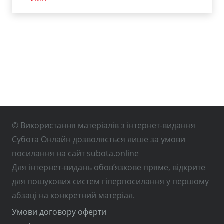
© Використання матеріалів з інтернет-видання
Субота Онлайн дозволяється лише за умови
посилання на сайт subota.online
Для інтернет-видань обов’язкове пряме, відкрите
для пошукових систем гіперпосилання у першому
абзаці на конкретний матеріал.
Умови договору оферти