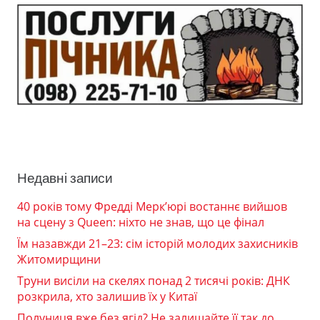
Недавні записи
40 років тому Фредді Мерк’юрі востаннє вийшов
на сцену з Queen: ніхто не знав, що це фінал
Їм назавжди 21–23: сім історій молодих захисників
Житомирщини
Труни висіли на скелях понад 2 тисячі років: ДНК
розкрила, хто залишив їх у Китаї
Полуниця вже без ягід? Не залишайте її так до