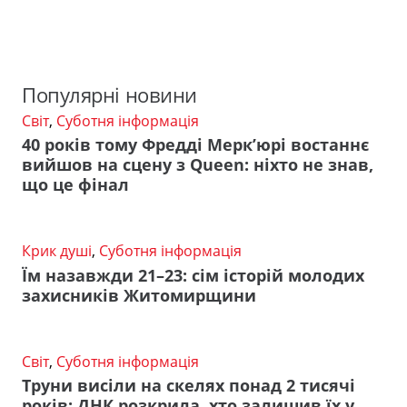
Популярні новини
Світ
,
Суботня інформація
40 років тому Фредді Мерк’юрі востаннє
вийшов на сцену з Queen: ніхто не знав,
що це фінал
Крик душі
,
Суботня інформація
Їм назавжди 21–23: сім історій молодих
захисників Житомирщини
Світ
,
Суботня інформація
Труни висіли на скелях понад 2 тисячі
років: ДНК розкрила, хто залишив їх у