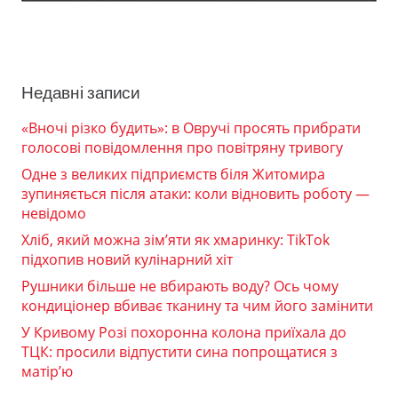
Недавні записи
«Вночі різко будить»: в Овручі просять прибрати
голосові повідомлення про повітряну тривогу
Одне з великих підприємств біля Житомира
зупиняється після атаки: коли відновить роботу —
невідомо
Хліб, який можна зім’яти як хмаринку: TikTok
підхопив новий кулінарний хіт
Рушники більше не вбирають воду? Ось чому
кондиціонер вбиває тканину та чим його замінити
У Кривому Розі похоронна колона приїхала до
ТЦК: просили відпустити сина попрощатися з
матір’ю