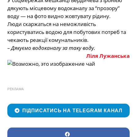
У соцмережах мешканці Бердичева з іронією
дякують місцевому водоканалу за “прозору”
воду — на фото видно жовтувату рідину.
Люди скаржаться на неможливість
користуватись водою для побутових потреб та
чекають реакції комунальників.
– Дякуємо водоканалу за таку воду.
Ліля Лужанська
РЕКЛАМА
ПІДПИСАТИСЬ НА TELEGRAM КАНАЛ