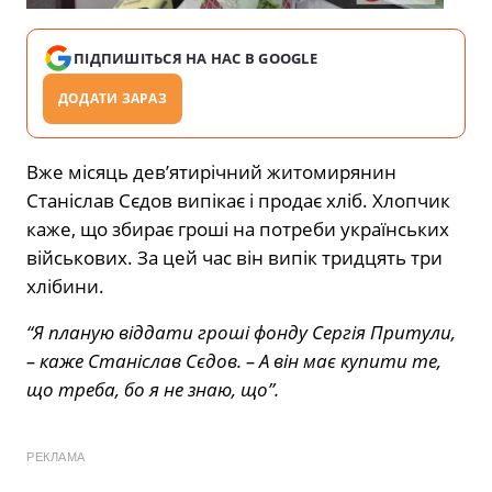
ПІДПИШІТЬСЯ НА НАС В GOOGLE
ДОДАТИ ЗАРАЗ
Вже місяць дев’ятирічний житомирянин
Станіслав Сєдов випікає і продає хліб. Хлопчик
каже, що збирає гроші на потреби українських
військових. За цей час він випік тридцять три
хлібини.
“Я планую віддати гроші фонду Сергія Притули,
– каже Станіслав Сєдов.
– А він має купити те,
що треба, бо я не знаю, що”.
РЕКЛАМА