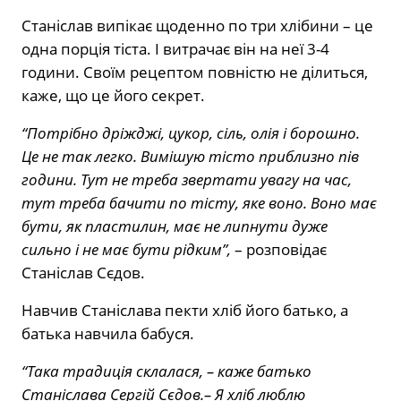
Станіслав випікає щоденно по три хлібини – це
одна порція тіста. І витрачає він на неї 3-4
години. Своїм рецептом повністю не ділиться,
каже, що це його секрет.
“Потрібно дріжджі, цукор, сіль, олія і борошно.
Це не так легко. Вимішую тісто приблизно пів
години. Тут не треба звертати увагу на час,
тут треба бачити по тісту, яке воно. Воно має
бути, як пластилин, має не липнути дуже
сильно і не має бути рідким”,
– розповідає
Станіслав Сєдов.
Навчив Станіслава пекти хліб його батько, а
батька навчила бабуся.
“Така традиція склалася, – каже батько
Станіслава Сергій Сєдов.– Я хліб люблю