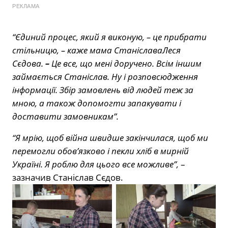
РЕКЛАМА
“Єдиний процес, який я виконую, – це прибрати
стільницю, – каже мама СтаніславаЛеся
Сєдова.
–
Це все, що мені доручено. Всім іншим
займається Станіслав. Ну і розповсюдження
інформації. Збір замовлень від людей теж за
мною, а також допомогти запакувати і
доставити замовникам”.
“Я мрію, щоб війна швидше закінчилася, щоб ми
перемогли обов’язково і пекли хліб в мирній
Україні. Я роблю для цього все можливе”,
–
зазначив Станіслав Сєдов.