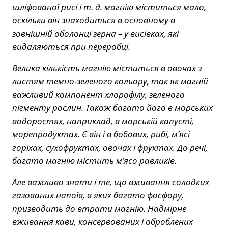
шліфованої рисі і т. д. магнію міститься мало,
оскільки він знаходиться в основному в
зовнішній оболонці зерна – у висівках, які
видаляються при переробці.
Велика кількість магнію міститься в овочах з
листям темно-зеленого кольору, так як магній
важливий компонент хлорофілу, зеленого
пігменту рослин. Також багато його в морських
водоростях, наприклад, в морській капусті,
морепродуктах. Є він і в бобових, рибі, м’ясі
горіхах, сухофруктах, овочах і фруктах. До речі,
багато магнію містить м’ясо равликів.
Але важливо знати і те, що вживання солодких
газованих напоїв, в яких багато фосфору,
призводить до втрати магнію. Надмірне
вживання кави, консервованих і оброблених