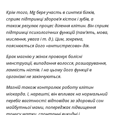
Крім того, Mg бере участь в синтезі білків,
сприяє підтримці здоров’я кісток і зубів, а
також регулює процес ділення клітин. Він сприяє
підтримці психологічних функцій (пам’ять, мова,
мислення, увага і т. д.). Цим, зокрема,
пояснюється його «антистресова» дія.
Брак магнію у жінок провокує болісні
менструації, випадання волосся, розшарування,
ламкість нігтів. І на цьому його функції в
організмі не закінчуються.
Магній також контролює роботу клітин
міокарда. І, нарешті, він впливає на нормальний
перебіг вагітності: відповідає за здоровий сон
майбутньої мами, попереджає підвищення
тонусу матки, спонтанні викидні і