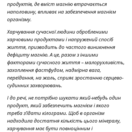
продуктів, де вміст магнію втрачається
наполовину, впливає на забезпечення магнієм
організму.
Харчування сучасної людини обробленими
харчовими продуктами і напружений спосіб
життя, призводить до частого виникнення
дефіциту магнію. А це, разом з іншими
факторами сучасного життя – малорухливість,
захоплення фастфудом, надмірна вага,
переїдання, на жаль, сприяє зростанню серцево-
судинних захворювань.
І до речі, не потрібно шукати який-небудь один
продукт, який забезпечить магнієм і якого
треба з’їдати кілограми. Щоб в організм
надходила достатня кількість цього мінералу,
харчування має бути повноцінним і