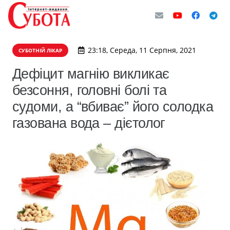
23:18, Середа, 11 Серпня, 2021
СУБОТНІЙ ЛІКАР
Дефіцит магнію викликає
безсоння, головні болі та
судоми, а “вбиває” його солодка
газована вода – дієтолог