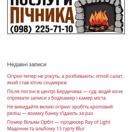
Недавні записи
Огірки тепер не ріжуть, а розбивають: літній салат,
який став хітом соцмереж
Після погоні в центрі Бердичева — суд: водій хоче
отримати записи з бодікамер і камер міста
Не викидайте великі огірки: зробіть кроповий
реліш — взимку банку з’їдають за раз
Помер Вільям Орбіт — продюсер Ray of Light
Мадонни та альбому 13 гурту Blur