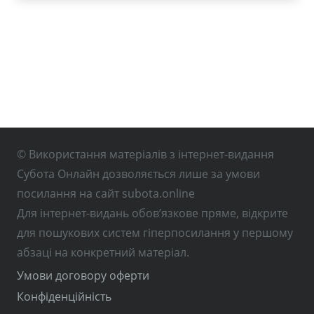
© Використання матеріалів з інтернет-видання
Субота Онлайн дозволяється лише за умови
посилання на сайт subota.online
Для інтернет-видань обов’язкове пряме, відкрите
для пошукових систем гіперпосилання у першому
абзаці на конкретний матеріал.
Умови договору оферти
Конфіденційність