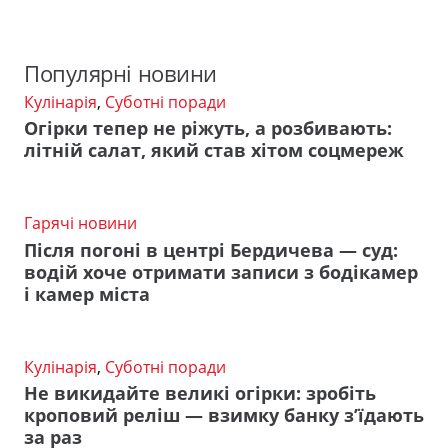
Популярні новини
Кулінарія
,
Суботні поради
Огірки тепер не ріжуть, а розбивають:
літній салат, який став хітом соцмереж
Гарячі новини
Після погоні в центрі Бердичева — суд:
водій хоче отримати записи з бодікамер
і камер міста
Кулінарія
,
Суботні поради
Не викидайте великі огірки: зробіть
кроповий реліш — взимку банку з’їдають
за раз