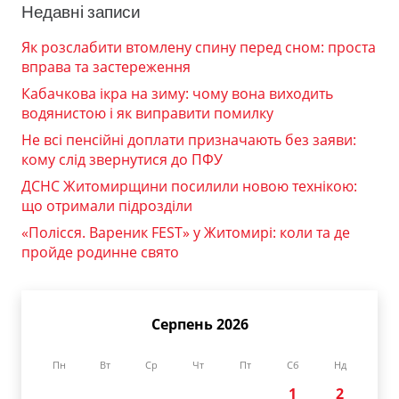
Недавні записи
Як розслабити втомлену спину перед сном: проста
вправа та застереження
Кабачкова ікра на зиму: чому вона виходить
водянистою і як виправити помилку
Не всі пенсійні доплати призначають без заяви:
кому слід звернутися до ПФУ
ДСНС Житомирщини посилили новою технікою:
що отримали підрозділи
«Полісся. Вареник FEST» у Житомирі: коли та де
пройде родинне свято
Серпень 2026
Пн
Вт
Ср
Чт
Пт
Сб
Нд
1
2