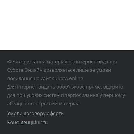
© Використання матеріалів з інтернет-видання
Субота Онлайн дозволяється лише за умови
посилання на сайт subota.online
Для інтернет-видань обов’язкове пряме, відкрите
для пошукових систем гіперпосилання у першому
абзаці на конкретний матеріал.
Умови договору оферти
Конфіденційність