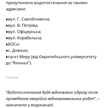
призупинено водопостачання за такими
адресами:
♦️вул. Г. Самойловича;
♦️вул. В. Петріва;
♦️вул. Офіцерська;
♦️вул. Корабельна;
♦️БОСи;
♦️с. Довжик;
♦️пр-кт Миру (від Європейського університету
до “Ялинки”).
РЕКЛАМА
“
Водопостачання буде відновлено одразу після
проведення аварійно-відновлювальних робіт
“, –
зазначили у водоканалі.