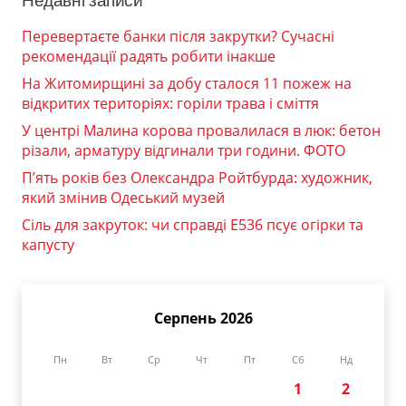
Недавні записи
Перевертаєте банки після закрутки? Сучасні
рекомендації радять робити інакше
На Житомирщині за добу сталося 11 пожеж на
відкритих територіях: горіли трава і сміття
У центрі Малина корова провалилася в люк: бетон
різали, арматуру відгинали три години. ФОТО
П’ять років без Олександра Ройтбурда: художник,
який змінив Одеський музей
Сіль для закруток: чи справді Е536 псує огірки та
капусту
Серпень 2026
Пн
Вт
Ср
Чт
Пт
Сб
Нд
1
2