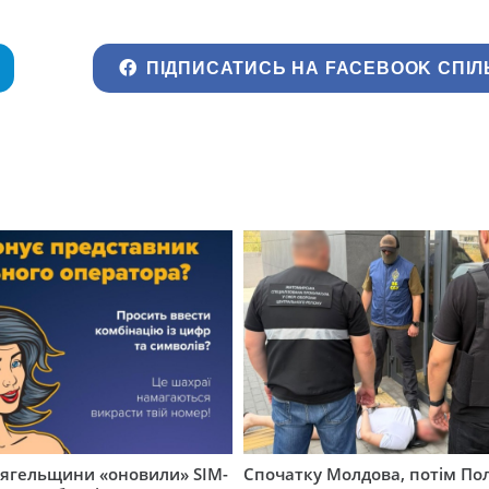
ПІДПИСАТИСЬ НА FACEBOOK СПІЛ
вягельщини «оновили» SIM-
Спочатку Молдова, потім По