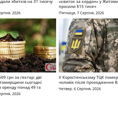
вдали збитків на 31 тисячу
«квиток за кордон» у Житоми
просили $15 тисяч
ерпня, 2026
П’ятниця, 7 Серпня, 2026
609 грн за гектар: дві
У Коростенському ТЦК помер
томирщини сьогодні
чоловік після проходження 
в оренду понад 49 га
Четвер, 6 Серпня, 2026
ерпня, 2026