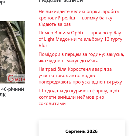
рі
Не викидайте великі огірки: зробіть
кроповий реліш — взимку банку
з’їдають за раз
Помер Вільям Орбіт — продюсер Ray
of Light Мадонни та альбому 13 гурту
Blur
Помідори з перцем за годину: закуска,
яка чудово смакує до м’яса
На трасі біля Коростеня аварія за
участю трьох авто: водіїв
попереджають про ускладнення руху
 46-річний
Що додати до курячого фаршу, щоб
ВЛК
котлети вийшли неймовірно
соковитими
Серпень 2026