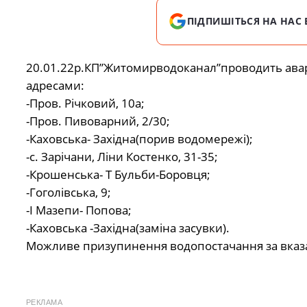
ПІДПИШІТЬСЯ НА НАС 
20.01.22р.КП”Житомирводоканал”проводить аварі
адресами:
-Пров. Річковий, 10а;
-Пров. Пивоварний, 2/30;
-Каховська- Західна(порив водомережі);
-с. Зарічани, Ліни Костенко, 31-35;
-Крошенська- Т Бульби-Боровця;
-Гоголівська, 9;
-І Мазепи- Попова;
-Каховська -Західна(заміна засувки).
Можливе призупинення водопостачання за вказа
РЕКЛАМА