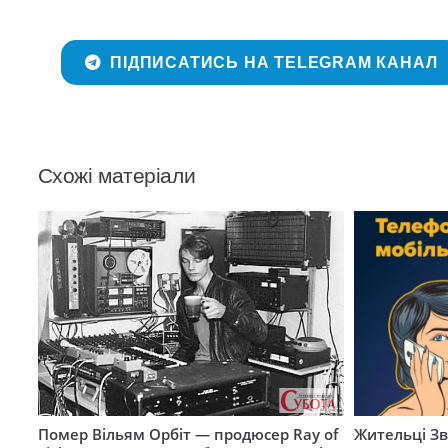
ПІДПИСАТИСЬ НА TELEGRAM КАНАЛ
Схожі матеріали
Помер Вільям Орбіт — продюсер Ray of
Жительці З