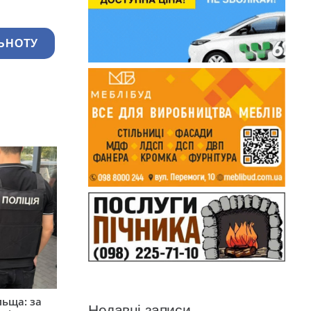
ЬНОТУ
льща: за
Недавні записи