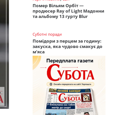
Помер Вільям Орбіт —
продюсер Ray of Light Мадонни
та альбому 13 гурту Blur
Суботні поради
Помідори з перцем за годину:
закуска, яка чудово смакує до
м’яса