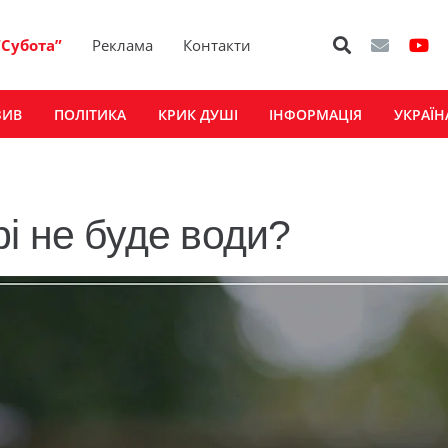
“Субота”
Реклама
Контакти
ЗИВ
ПОЛІТИКА
КРИК ДУШІ
ІНФОРМАЦІЯ
УКРАЇН
і не буде води?