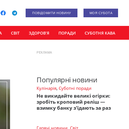
ПОВІДОМИТИ НОВИНУ
МОЯ СУБОТА
А
СВІТ
ЗДОРОВ’Я
ПОРАДИ
СУБОТНЯ КАВА
РЕКЛАМА
Популярні новини
Кулінарія
,
Суботні поради
Не викидайте великі огірки:
зробіть кроповий реліш —
взимку банку з’їдають за раз
Гарячі новини
,
Світ