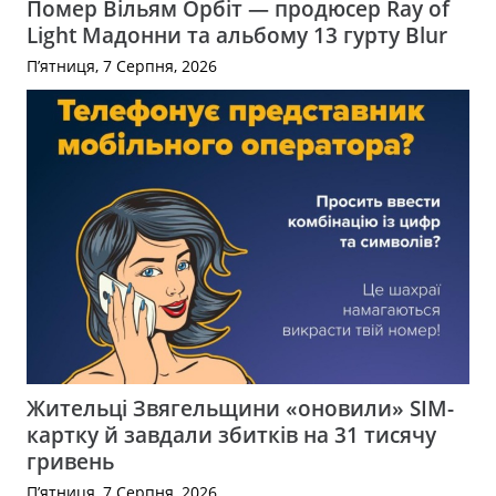
Помер Вільям Орбіт — продюсер Ray of
Light Мадонни та альбому 13 гурту Blur
П’ятниця, 7 Серпня, 2026
Жительці Звягельщини «оновили» SIM-
картку й завдали збитків на 31 тисячу
гривень
П’ятниця, 7 Серпня, 2026