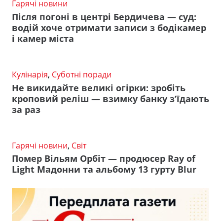
Гарячі новини
Після погоні в центрі Бердичева — суд:
водій хоче отримати записи з бодікамер
і камер міста
Кулінарія
,
Суботні поради
Не викидайте великі огірки: зробіть
кроповий реліш — взимку банку з’їдають
за раз
Гарячі новини
,
Світ
Помер Вільям Орбіт — продюсер Ray of
Light Мадонни та альбому 13 гурту Blur