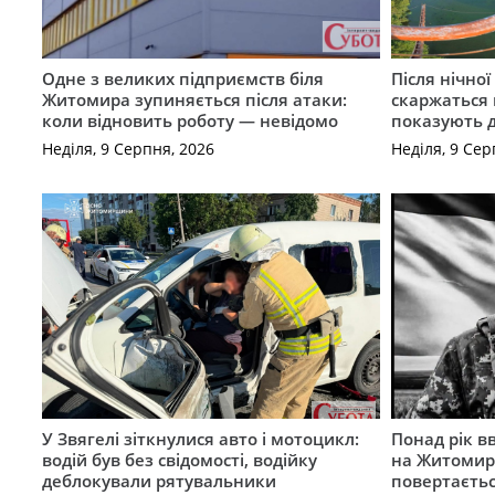
Одне з великих підприємств біля
Після нічно
Житомира зупиняється після атаки:
скаржаться 
коли відновить роботу — невідомо
показують 
Неділя, 9 Серпня, 2026
Неділя, 9 Сер
У Звягелі зіткнулися авто і мотоцикл:
Понад рік в
водій був без свідомості, водійку
на Житомир
деблокували рятувальники
повертаєть