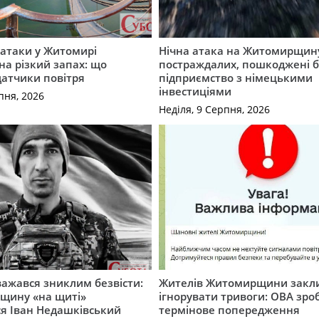
ї атаки у Житомирі
Нічна атака на Житомирщину
на різкий запах: що
постраждалих, пошкоджені б
датчики повітря
підприємство з німецькими
інвестиціями
пня, 2026
Неділя, 9 Серпня, 2026
важався зниклим безвісти:
Жителів Житомирщини закл
щину «на щиті»
ігнорувати тривоги: ОВА зро
ся Іван Недашківський
термінове попередження