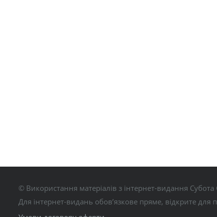
© Використання матеріалів з інтернет-видання Субота 
Для інтернет-видань обов’язкове пряме, відкрите для 
Умови договору оферти