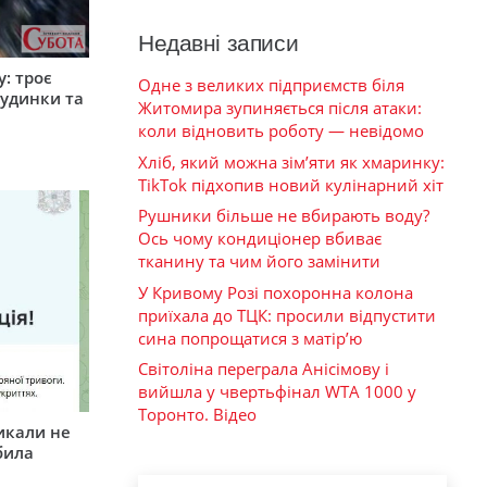
Недавні записи
: троє
Одне з великих підприємств біля
удинки та
Житомира зупиняється після атаки:
коли відновить роботу — невідомо
Хліб, який можна зім’яти як хмаринку:
TikTok підхопив новий кулінарний хіт
Рушники більше не вбирають воду?
Ось чому кондиціонер вбиває
тканину та чим його замінити
У Кривому Розі похоронна колона
приїхала до ТЦК: просили відпустити
сина попрощатися з матір’ю
Світоліна переграла Анісімову і
вийшла у чвертьфінал WTA 1000 у
Торонто. Відео
икали не
била