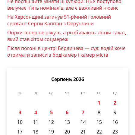
Не поспішайте міняти ці купюри: НБУ поступово
вилучає п’ять номіналів, але є важливий нюанс
На Херсонщині загинув 51-річний головний
сержант Сергій Капітан з Овруччини
Огірки тепер не ріжуть, а розбивають: літній салат,
який став хітом соцмереж
Після погоні в центрі Бердичева — суд: водій хоче
отримати записи з бодікамер і камер міста
Серпень 2026
Пн
Вт
Ср
Чт
Пт
Сб
Нд
1
2
3
4
5
6
7
8
9
10
11
12
13
14
15
16
17
18
19
20
21
22
23