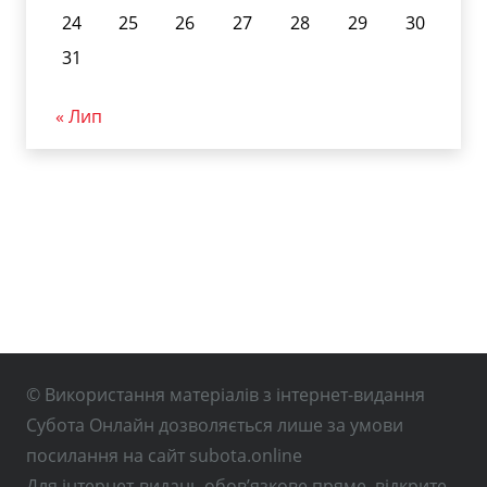
24
25
26
27
28
29
30
31
« Лип
© Використання матеріалів з інтернет-видання
Субота Онлайн дозволяється лише за умови
посилання на сайт subota.online
Для інтернет-видань обов’язкове пряме, відкрите