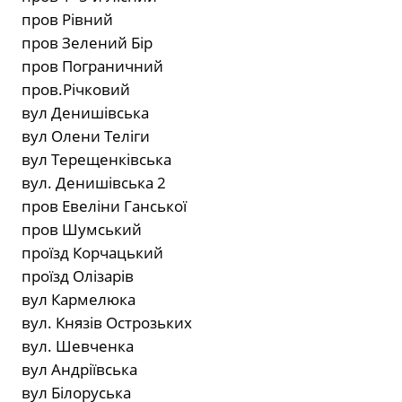
пров Рівний
пров Зелений Бір
пров Пограничний
пров.Річковий
вул Денишівська
вул Олени Теліги
вул Терещенківська
вул. Денишівська 2
пров Евеліни Ганської
пров Шумський
проїзд Корчацький
проїзд Олізарів
вул Кармелюка
вул. Князів Острозьких
вул. Шевченка
вул Андріївська
вул Білоруська