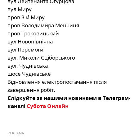
вул Лейтенанта Огурцова
вул Миру
пров 3-й Миру
пров Володимира Менчиця
пров Троковицький
вул Новопівнічна
вул Перемоги
вул. Миколи Сціборського
вул. Чуднівська
шосе Чуднівське
Відновлення електропостачання після
завершення робіт.
Слідкуйте за нашими новинами в Телеграм-
каналі
Субота Онлайн
РЕКЛАМА