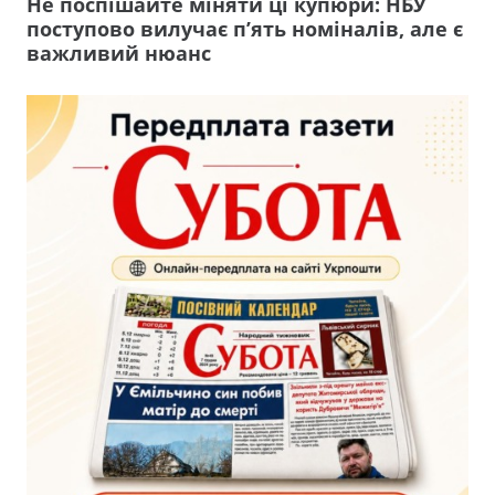
Не поспішайте міняти ці купюри: НБУ
поступово вилучає п’ять номіналів, але є
важливий нюанс