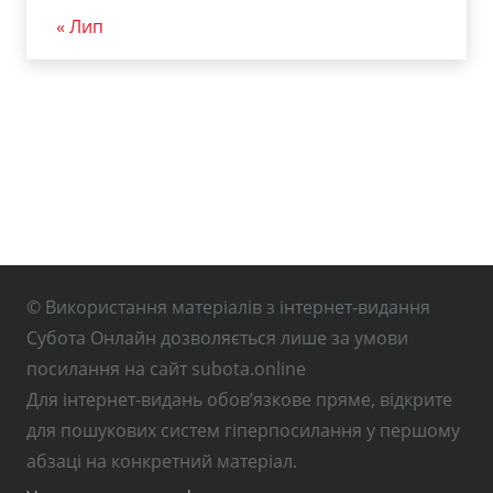
« Лип
© Використання матеріалів з інтернет-видання
Субота Онлайн дозволяється лише за умови
посилання на сайт subota.online
Для інтернет-видань обов’язкове пряме, відкрите
для пошукових систем гіперпосилання у першому
абзаці на конкретний матеріал.