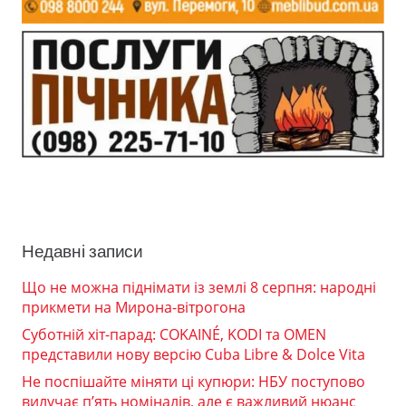
Недавні записи
Що не можна піднімати із землі 8 серпня: народні
прикмети на Мирона-вітрогона
Суботній хіт-парад: COKAINÉ, KODI та OMEN
представили нову версію Cuba Libre & Dolce Vita
Не поспішайте міняти ці купюри: НБУ поступово
вилучає п’ять номіналів, але є важливий нюанс