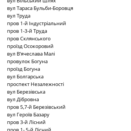
вул Вільський Шлях
вул Тараса Бульби-Боровця
вул Труда
пров 1-й Індустріальний
пров 1-3-й Труда
пров Склянського
проїзд Осокоровий
вул В’ячеслава Малі
провулок Богуна
проїзд Богуна
вул Болгарська
проспект Незалежності
вул Березівська
вул Дібровна
пров 5,7-й Березівський
вул Героїв Базару
пров 3-й Лісний
пров 1- 5-й Лісний