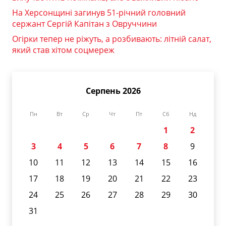
На Херсонщині загинув 51-річний головний
сержант Сергій Капітан з Овруччини
Огірки тепер не ріжуть, а розбивають: літній салат,
який став хітом соцмереж
Серпень 2026
Пн
Вт
Ср
Чт
Пт
Сб
Нд
1
2
3
4
5
6
7
8
9
10
11
12
13
14
15
16
17
18
19
20
21
22
23
24
25
26
27
28
29
30
31