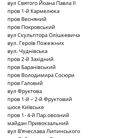
вул Святого Йоана Павла ІІ
пров 1-й Кармелюка
пров Весняний
пров Покровський
вул Скульптора Олішкевича
вул. Героїв Пожежних
вул. Чуднівська
пров 2-й Західний
пров Баранівський
пров Володимира Сосюри
пров Галовий
вул Фруктова
пров 1-й – 2-й Фруктовий
шосе Київське
пров 1- 4-й Пар.овозний
майдан Привокзальний
вул В’ячеслава Липинського