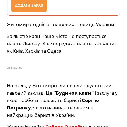
ДОДАТИ ЗАРАЗ
Житомир є однією із кавових столиць України.
За якістю кави наше місто не поступається
навіть Львову. А випереджає навіть такі міста
як Київ, Харків та Одеса.
РЕКЛАМА
На жаль, у Житомирі є лише один культовий
кавовий заклад. Це
“Будинок кави”
і заслуга у
якості роботи належить баристі
Сергію
Петренку
, якого називають одним з
найкращих баристів України.
Журналіст сайту
Субота-Онлайн
тільки що