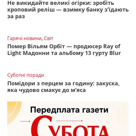
Не викидайте великі огірки: зробіть
кроповий реліш — взимку банку з’їдають
за раз
Гарячі новини
,
Світ
Помер Вільям Орбіт — продюсер Ray of
Light Мадонни та альбому 13 гурту Blur
Суботні поради
Помідори з перцем за годину: закуска,
яка чудово смакує до м’яса