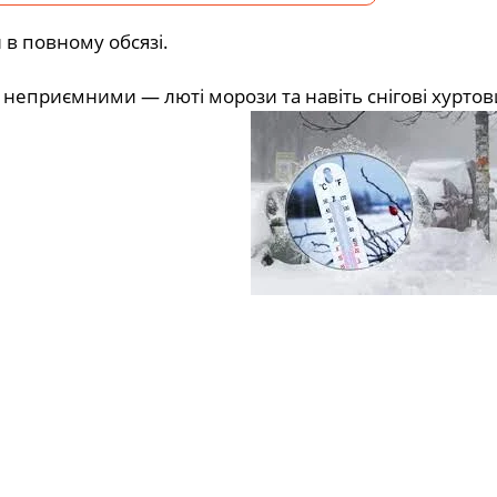
 в повному обсязі.
а неприємними — люті морози та навіть снігові хуртов