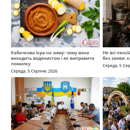
Кабачкова ікра на зиму: чому вона
Не всі пенс
виходить водянистою і як виправити
без заяви: 
помилку
Середа, 5 Се
Середа, 5 Серпня, 2026