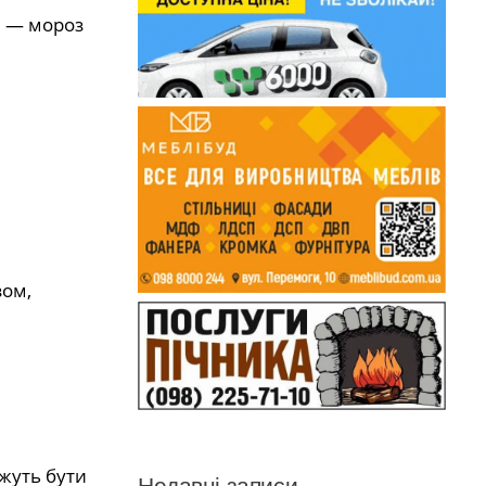
ця — мороз
зом,
ожуть бути
Недавні записи