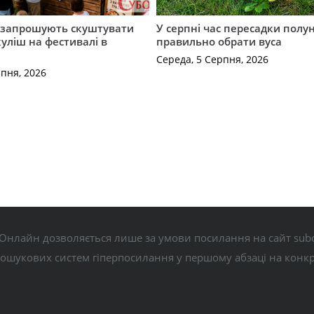
запрошують скуштувати
У серпні час пересадки полун
уліш на фестивалі в
правильно обрати вуса
Середа, 5 Серпня, 2026
рпня, 2026
Онлайн дозволяється лише за умови посилання на сайт subo
пошукових систем гіперпосилання у першому абзаці на конк