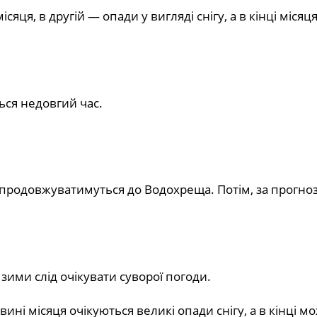
яця, в другій — опади у вигляді снігу, а в кінці міся
ься недовгий час.
кі продовжуватимуться до Водохреща. Потім, за прогно
зими слід очікувати суворої погоди.
ні місяця очікуються великі опади снігу, а в кінці м