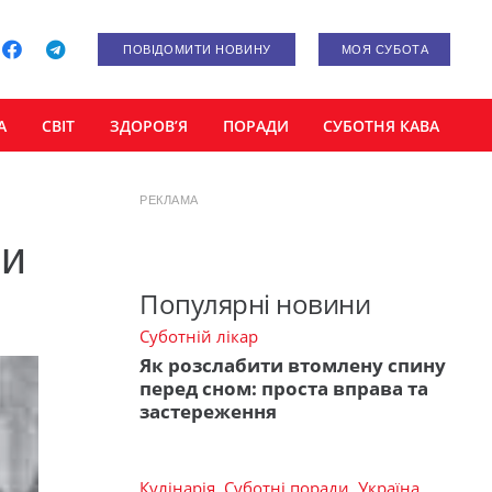
ПОВІДОМИТИ НОВИНУ
МОЯ СУБОТА
А
СВІТ
ЗДОРОВ’Я
ПОРАДИ
СУБОТНЯ КАВА
РЕКЛАМА
ли
Популярні новини
Суботній лікар
Як розслабити втомлену спину
перед сном: проста вправа та
застереження
Кулінарія
,
Суботні поради
,
Україна