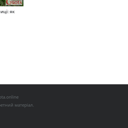
иці: як
ta.online
ретний матеріал.