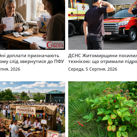
ійні доплати призначають
ДСНС Житомирщини посили
кому слід звернутися до ПФУ
технікою: що отримали підро
рпня, 2026
Середа, 5 Серпня, 2026