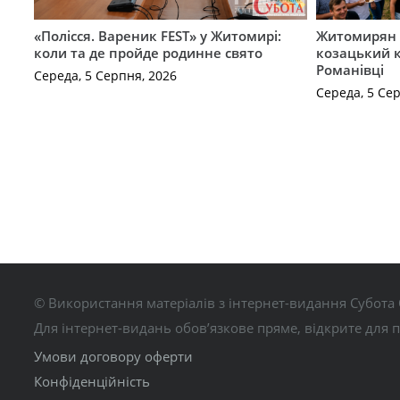
«Полісся. Вареник FEST» у Житомирі:
Житомирян 
коли та де пройде родинне свято
козацький к
Романівці
Середа, 5 Серпня, 2026
Середа, 5 Се
© Використання матеріалів з інтернет-видання Субота 
Для інтернет-видань обов’язкове пряме, відкрите для 
Умови договору оферти
Конфіденційність