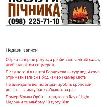
Недавні записи
Огірки тепер не ріжуть, а розбивають: літній салат,
який став хітом соцмереж
Після погоні в центрі Бердичева — суд: водій хоче
отримати записи з бодікамер і камер міста
Не викидайте великі огірки: зробіть кроповий
реліш — взимку банку з’їдають за раз
Помер Вільям Орбіт — продюсер Ray of Light
Мадонни та альбому 13 гурту Blur