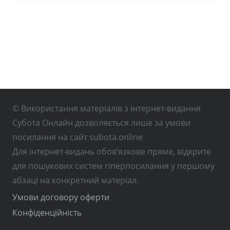
© Використання матеріалів з інтернет-видання
Субота Онлайн дозволяється лише за умови
посилання на сайт subota.online
Для інтернет-видань обов’язкове пряме, відкрите
для пошукових систем гіперпосилання у першому
абзаці на конкретний матеріал.
Умови договору оферти
Конфіденційність