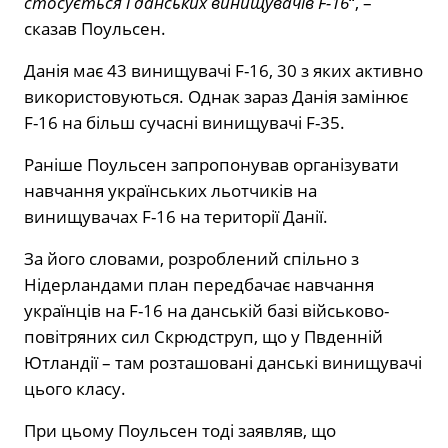
стосується і данських винищувачів F-16
“, –
сказав Поульсен.
Данія має 43 винищувачі F-16, 30 з яких активно
використовуються. Однак зараз Данія замінює
F-16 на більш сучасні винищувачі F-35.
Раніше Поульсен запропонував організувати
навчання українських льотчиків на
винищувачах F-16 на території Данії.
За його словами, розроблений спільно з
Нідерландами план передбачає навчання
українців на F-16 на данській базі військово-
повітряних сил Скрюдструп, що у Пвденній
Ютландії – там розташовані данські винищувачі
цього класу.
При цьому Поульсен тоді заявляв, що