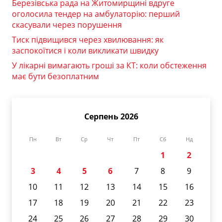
Березівська рада на Житомирщині вдруге
оголосила тендер на амбулаторію: перший
скасували через порушення
Тиск підвищився через хвилювання: як
заспокоїтися і коли викликати швидку
У лікарні вимагають гроші за КТ: коли обстеження
має бути безоплатним
Серпень 2026
Пн
Вт
Ср
Чт
Пт
Сб
Нд
1
2
3
4
5
6
7
8
9
10
11
12
13
14
15
16
17
18
19
20
21
22
23
24
25
26
27
28
29
30