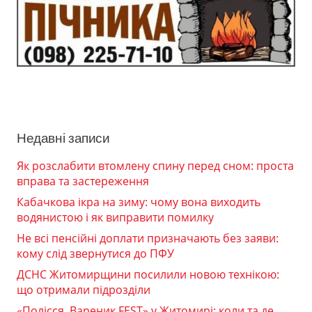
Недавні записи
Як розслабити втомлену спину перед сном: проста
вправа та застереження
Кабачкова ікра на зиму: чому вона виходить
водянистою і як виправити помилку
Не всі пенсійні доплати призначають без заяви:
кому слід звернутися до ПФУ
ДСНС Житомирщини посилили новою технікою:
що отримали підрозділи
«Полісся. Вареник FEST» у Житомирі: коли та де