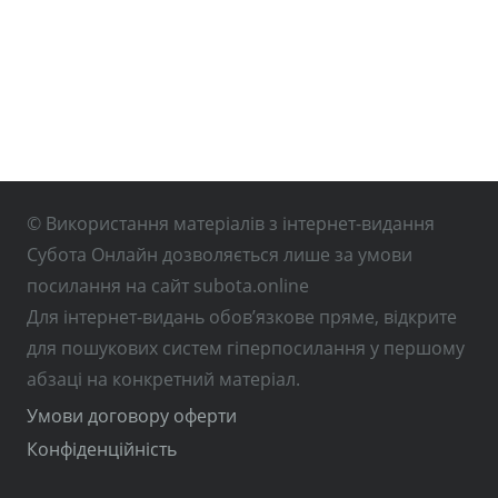
© Використання матеріалів з інтернет-видання
Субота Онлайн дозволяється лише за умови
посилання на сайт subota.online
Для інтернет-видань обов’язкове пряме, відкрите
для пошукових систем гіперпосилання у першому
абзаці на конкретний матеріал.
Умови договору оферти
Конфіденційність