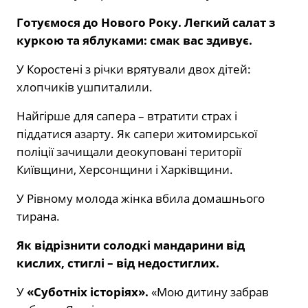
Готуємося до Нового Року. Легкий салат з
куркою та яблуками: смак вас здивує.
У Коростені з річки врятували двох дітей:
хлопчиків ушпиталили.
Найгірше для сапера – втратити страх і
піддатися азарту. Як сапери житомирської
поліції зачищали деокуповані території
Київщини, Херсонщини і Харківщини.
У Рівному молода жінка вбила домашнього
тирана.
Як відрізнити солодкі мандарини від
кислих, стиглі – від недостиглих.
У
«Суботніх історіях».
«Мою дитину забрав