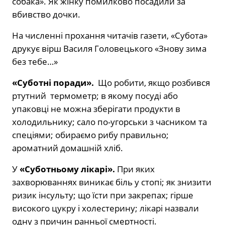
собака». Як жінку помилково посадили за
вбивство дочки.
На численні прохання читачів газети, «Субота»
друкує вірш Василя Головецького «Знову зима
без тебе…»
«Суботні поради».
Що робити, якщо розбився
ртутний термометр; в якому посуді або
упаковці не можна зберігати продукти в
холодильнику; сало по-угорськи з часником та
спеціями; обираємо рибу правильно;
ароматний домашній хліб.
У
«Суботньому лікарі».
При яких
захворюваннях виникає біль у стопі; як знизити
ризик інсульту; що їсти при закрепах; гірше
високого цукру і холестерину; лікарі назвали
одну з причин ранньої смертності.