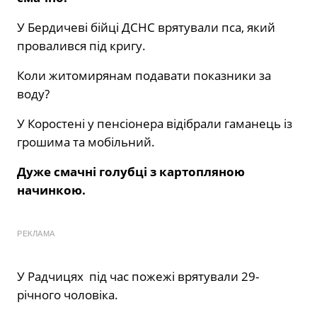
У Бердичеві бійці ДСНС врятували пса, який
провалився під кригу.
Коли житомирянам подавати показники за
воду?
У Коростені у пенсіонера відібрали гаманець із
грошима та мобільний.
Дуже смачні голубці з картопляною
начинкою.
РЕКЛАМА
У Радчицях під час пожежі врятували 29-
річного чоловіка.