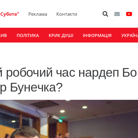
“Субота”
Реклама
Контакти
ЗИВ
ПОЛІТИКА
КРИК ДУШІ
ІНФОРМАЦІЯ
УКРАЇН
й робочий час нардеп Бо
ар Бунечка?