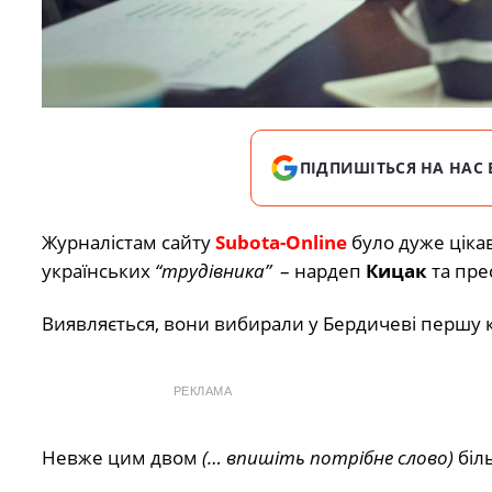
ПІДПИШІТЬСЯ НА НАС 
Журналістам сайту
Subota-Online
було дуже цікав
українських
“трудівника”
– нардеп
Кицак
та пре
Виявляється, вони вибирали у Бердичеві першу к
РЕКЛАМА
Невже цим двом
(… впишіть потрібне слово)
біл