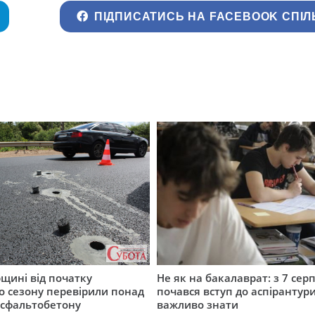
ПІДПИСАТИСЬ НА FACEBOOK СПІЛ
щині від початку
Не як на бакалаврат: з 7 сер
о сезону перевірили понад
почався вступ до аспірантур
асфальтобетону
важливо знати