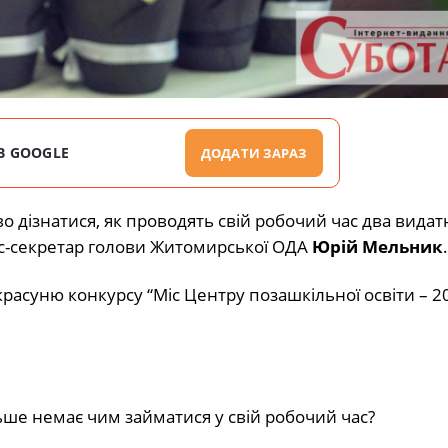
В GOOGLE
ДОДАТИ ЗАРАЗ
о дізнатися, як проводять свій робочий час два видат
с-секретар голови Житомирської ОДА
Юрій Мельник
.
расуню конкурсу “Міс Центру позашкільної освіти – 20
ьше немає чим займатися у свій робочий час?