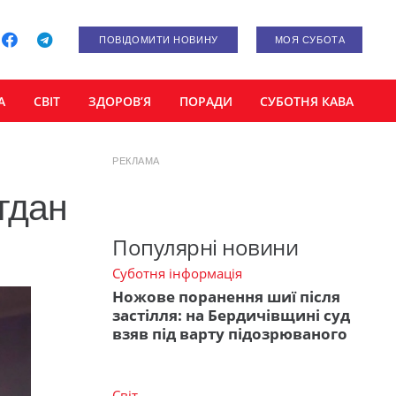
ПОВІДОМИТИ НОВИНУ
МОЯ СУБОТА
А
СВІТ
ЗДОРОВ’Я
ПОРАДИ
СУБОТНЯ КАВА
РЕКЛАМА
гдан
Популярні новини
Суботня інформація
Ножове поранення шиї після
застілля: на Бердичівщині суд
взяв під варту підозрюваного
Світ