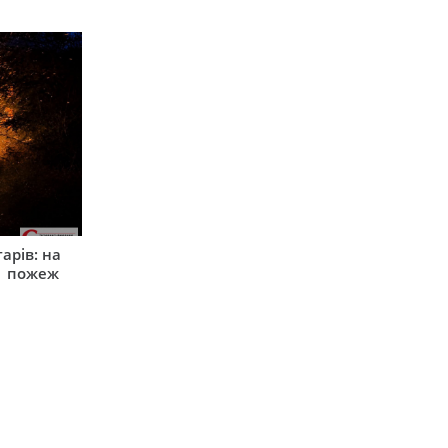
арів: на
1 пожеж