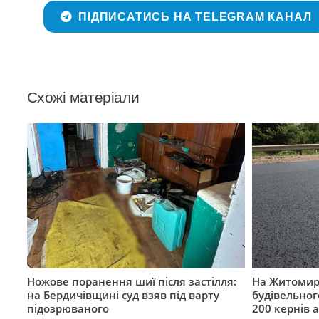
ПІДПИСАТИСЬ НА TELEGRAM КАНАЛ
Схожі матеріали
Ножове поранення шиї після застілля:
На Житомир
на Бердичівщині суд взяв під варту
будівельног
підозрюваного
200 кернів 