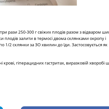
-три рази 250-300 г свіжих плодів разом з відваром ш
ки плодів залити в термосі двома склянками окропу і
о 1/2 склянки за ЗО хвилин до їди. Застосовується як
 крові, гіперацидних гастритах, виразковій хворобі ш