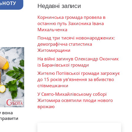
ЬНОТУ
Недавні записи
Корнинська громада провела в
останню путь Захисника Івана
Михальченка
Понад три тисячі новонароджених:
демографічна статистика
Житомирщини
На війні загинув Олександр Окончик
із Баранівської громади
Жителю Потіївської громади загрожує
до 15 років ув’язнення за вбивство
співмешканки
У Свято-Михайлівському соборі
Житомира освятили плоди нового
врожаю
у вона
иправити