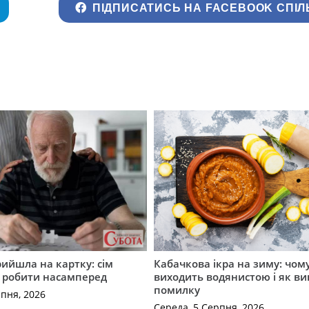
ПІДПИСАТИСЬ НА FACEBOOK СПІЛ
рийшла на картку: сім
Кабачкова ікра на зиму: чом
о робити насамперед
виходить водянистою і як в
помилку
рпня, 2026
Середа, 5 Серпня, 2026