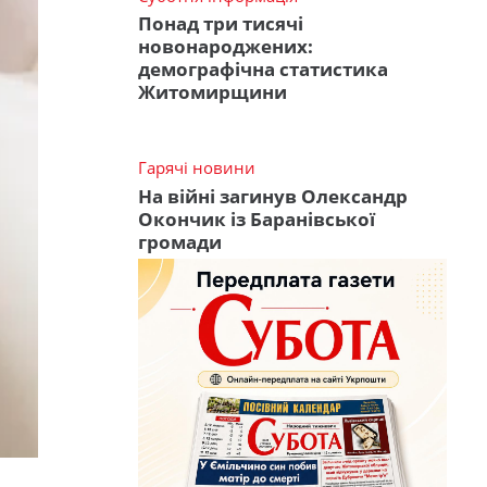
Понад три тисячі
новонароджених:
демографічна статистика
Житомирщини
Гарячі новини
На війні загинув Олександр
Окончик із Баранівської
громади