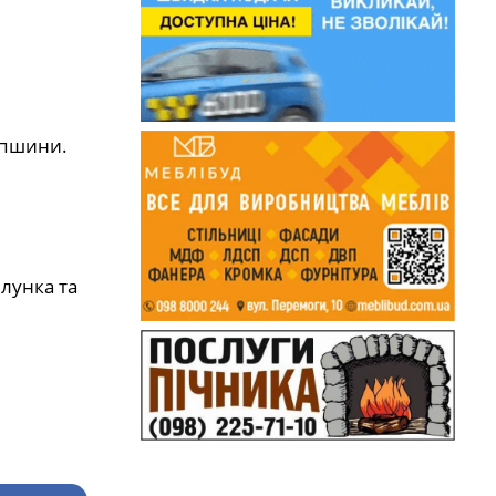
ипшини.
лунка та