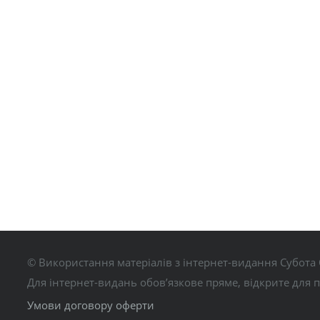
© Використання матеріалів з інтернет-видання Субота 
Для інтернет-видань обов’язкове пряме, відкрите для 
Умови договору оферти