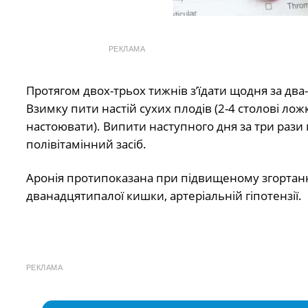
РЕКЛАМА
Протягом двох-трьох тижнів з’їдати щодня за два
Взимку пити настій сухих плодів (2-4 столові лож
настоювати). Випити наступного дня за три рази п
полівітамінний засіб.
Аронія протипоказана при підвищеному згортанні
дванадцятипалої кишки, артеріальній гіпотензії.
РЕКЛАМА